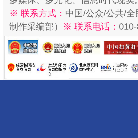
多媒体、多元化、信息时代现实
※ 联系方式：
中国/公众/公共/
制作采编部）
※ 联系电话：
010
揭开“小金库”的免责幌子
受贿1.44亿！段成刚被判无期
从幼儿