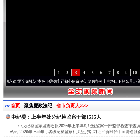
1
2
3
4
5
6
7
8
9
10
葆“两个先锋队”本色
·[视频]
牢记初心使命 奋进复兴征程丨宝塔山下好光景..
·[视频]
因党
首页
- 聚焦廉政法纪 -
省市负责人>>>
中纪委：上半年处分纪检监察干部1535人
中央纪委国家监委通报2026年上半年对纪检监察干部监督检查审
站讯 2026年上半年，各级纪检监察机关坚持以习近平新时代中国特色社会