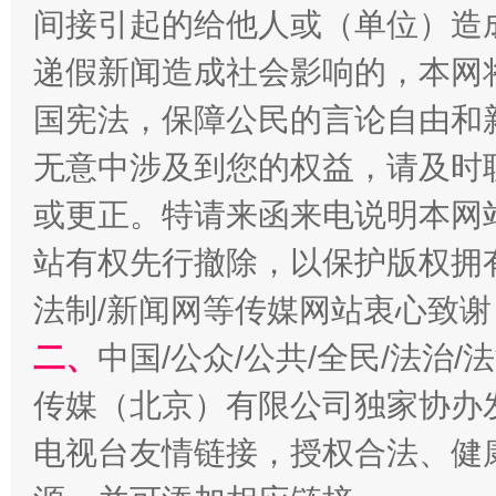
间接引起的给他人或（单位）造
递假新闻造成社会影响的，本网
国宪法，保障公民的言论自由和
揭开“小金库”的免责幌子
无意中涉及到您的权益，请及时
或更正。特请来函来电说明本网
站有权先行撤除，以保护版权拥有者
法制/新闻网等传媒网站衷心致谢
二、
中国/公众/公共/全民/法治
传媒（北京）有限公司独家协办
受贿1.44亿！段成刚被判无期
从幼儿
电视台友情链接，授权合法、健