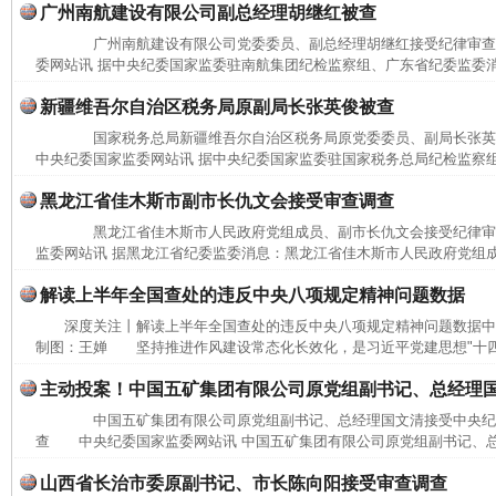
广州南航建设有限公司副总经理胡继红被查
广州南航建设有限公司党委委员、副总经理胡继红接受纪律审
委网站讯 据中央纪委国家监委驻南航集团纪检监察组、广东省纪委监委消
新疆维吾尔自治区税务局原副局长张英俊被查
国家税务总局新疆维吾尔自治区税务局原党委委员、副局长张
中央纪委国家监委网站讯 据中央纪委国家监委驻国家税务总局纪检监察组
黑龙江省佳木斯市副市长仇文会接受审查调查
黑龙江省佳木斯市人民政府党组成员、副市长仇文会接受纪律
监委网站讯 据黑龙江省纪委监委消息：黑龙江省佳木斯市人民政府党组成
解读上半年全国查处的违反中央八项规定精神问题数据
深度关注丨解读上半年全国查处的违反中央八项规定精神问题数据中
制图：王婵 坚持推进作风建设常态化长效化，是习近平党建思想"十四个
主动投案！中国五矿集团有限公司原党组副书记、总经理
中国五矿集团有限公司原党组副书记、总经理国文清接受中央纪
查 中央纪委国家监委网站讯 中国五矿集团有限公司原党组副书记、总
山西省长治市委原副书记、市长陈向阳接受审查调查