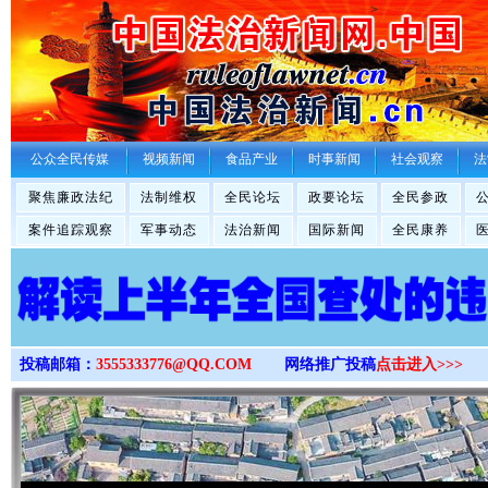
>
公众全民传媒
视频新闻
食品产业
时事新闻
社会观察
法
聚焦廉政法纪
法制维权
全民论坛
政要论坛
全民参政
案件追踪观察
军事动态
法治新闻
国际新闻
全民康养
投稿邮箱：
3555333776@QQ.COM
网络推广投稿
点击进入>>>