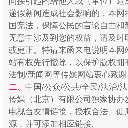
间接引起的给他人或（单位）造
揭开“小金库”的免责幌子
递假新闻造成社会影响的，本网
国宪法，保障公民的言论自由和
无意中涉及到您的权益，请及时
或更正。特请来函来电说明本网
站有权先行撤除，以保护版权拥有者
法制/新闻网等传媒网站衷心致谢
二、
中国/公众/公共/全民/法治
受贿1.44亿！段成刚被判无期
从幼儿
传媒（北京）有限公司独家协办
电视台友情链接，授权合法、健
源，并可添加相应链接。