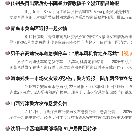
传销头目出狱后办书院暴力管教孩子？浙江新昌通报
8 月 5 日，&zwnj;浙江新昌县联合调查组&zwnj;通报"如是
立联合调查组，对如是书院封闭式课程体系及报道反映的问题开展&zwnj;
青岛市黄岛区通报一起火情
8月2日傍晚，青岛市黄岛区委员会宣传部官方微博发布情况通报
星河路363号青岛象屿速传供应链有限公司仓库起火，目前市、区消防、公
男子在高速快车道急刹停车：“后车司机肯定在骂我”
【视
男子在高速快车道急刹停车："后车司机肯定在骂我" 2026年7月
辆黑色越野车在快车道行驶，经过西湖服务区匝道口时突然减速停了下来，
河南郑州一市场火灾致2死2伤，警方通报：陆某因经营纠
郑州市公安局金水分局7月22日通报：2026年6月19日21时许
造成2人死亡、2人受伤和财产损失。现查明，该火灾系陆某因经营纠纷纵
山西河津警方发布悬赏公告
7月17日，山西河津市公安局发布悬赏公告：悬赏公告 2026年
发生一起刑事案件。经查，河津市阳村街道永安村村民温建胜有重大作案
沈阳一小区地库局部塌陷 91户居民已转移