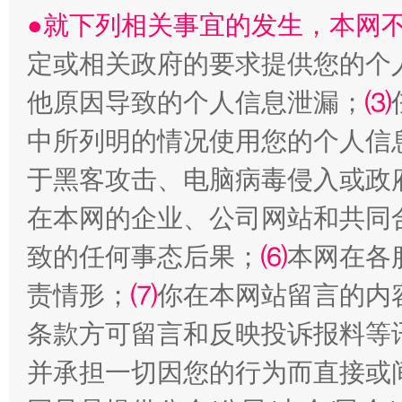
●就下列相关事宜的发生，本网
定或相关政府的要求提供您的个
他原因导致的个人信息泄漏；
⑶
全民健身五年计划来了！等你上场
中所列明的情况使用您的个人信
于黑客攻击、电脑病毒侵入或政
在本网的企业、公司网站和共同
致的任何事态后果；
⑹
本网在各
责情形；
⑺
你在本网站留言的内
条款方可留言和反映投诉报料等
阿坝州三大球赛在茂县开幕
规模最
并承担一切因您的行为而直接或