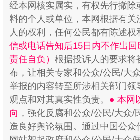
经本网核实属实，有权先行撤除
料的个人或单位，本网根据有关
人的权利，任何公民都有陈述权
完善运行机制助力责任有效落实
一纸欠条
信或电话告知后15日内不作出
责任自负）
根据投诉人的要求将
布，让相关专家和公众/公民/大
举报的内容转至所涉相关部门领
观点和对其真实性负责。
● 本
向
，强化反腐和公众/公民/大众
东山县通报“牛蛙产品抗生素超标问题”
法
造良好舆论氛围。通过中国公众传
网站架起政府和公众/公民/大众