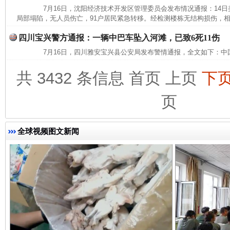
7月16日，沈阳经济技术开发区管理委员会发布情况通报：14日美
局部塌陷，无人员伤亡，91户居民紧急转移。经检测楼栋无结构损伤，相
四川宝兴警方通报：一辆中巴车坠入河滩，已致6死11伤
7月16日，四川雅安宝兴县公安局发布警情通报，全文如下：中
完善运行机制助力责任有效落实
一纸欠条
共 3432 条信息
首页
上页
下
页
全球视频图文新闻
东山县通报“牛蛙产品抗生素超标问题”
法