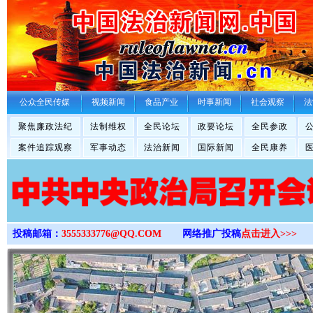
>
公众全民传媒
视频新闻
食品产业
时事新闻
社会观察
法
聚焦廉政法纪
法制维权
全民论坛
政要论坛
全民参政
案件追踪观察
军事动态
法治新闻
国际新闻
全民康养
投稿邮箱：
3555333776@QQ.COM
网络推广投稿
点击进入>>>