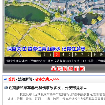
1
2
3
4
5
6
7
8
9
10
个先锋队”本色
·[视频]
牢记初心使命 奋进复兴征程丨宝塔山下好光景..
·[视频]
因党而生 
首页
- 法治新闻 -
省市负责人>>>
近期涉私家车群死群伤事故多发，公安部提示→
权威发布 | 近期私家车肇事导致的群死群伤事故多发 公安部
近期，贵州、青海、江西、甘肃、陕西、云南相继发生6起私家车肇事导致