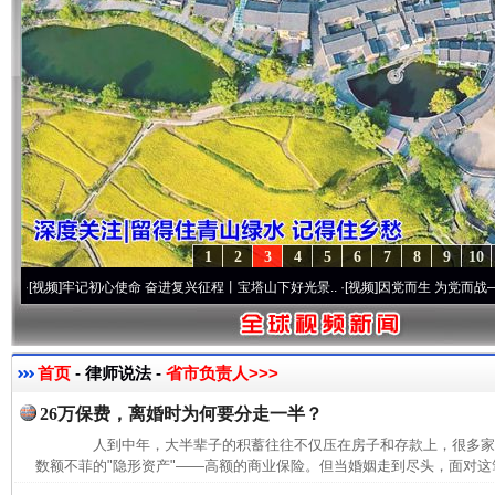
1
2
3
4
5
6
7
8
9
10
频]
牢记初心使命 奋进复兴征程丨宝塔山下好光景..
·[视频]
因党而生 为党而战——百年“纪
首页
- 律师说法 -
省市负责人>>>
26万保费，离婚时为何要分走一半？
人到中年，大半辈子的积蓄往往不仅压在房子和存款上，很多家
数额不菲的"隐形资产"——高额的商业保险。但当婚姻走到尽头，面对这笔