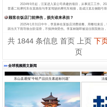
2024年9月起，汪某进入某公司承建的项目，从事泥工工作。2025
完善运行机制助力责任有效落实
一纸欠条
普通二轮摩托车在某路段与李某驾驶的摩托车相撞，造成汪某左侧颧弓骨折
顾客在饭店门前摔伤，损失谁来承担？
2025年1月31日中午，李某林在某饭店消费就餐。用餐结束后
因当天下雨导致台阶湿滑，不慎摔倒受伤。李某林随即被送往医院救治，诊断
共 1844 条信息
首页
上页
下
页
全球视频图文新闻
东山县通报“牛蛙产品抗生素超标问题”
法