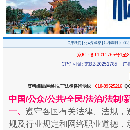
千年窑火 生生不息
一
关于我们
|
公众采编部
|
法律声明
| 中国
京ICP备11011765号1至3
ICP许可证: 京B2-20251785
广
资料编辑/网络推广/法律咨询专线：
010-89525216
QQ
中国/公众/公共/全民/法治/法
揭开“小金库”的免责幌子
一、
遵守各国有关法律、法规，
规及行业规定和网络职业道德，