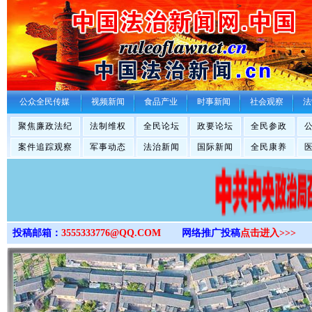
>
公众全民传媒
视频新闻
食品产业
时事新闻
社会观察
法
聚焦廉政法纪
法制维权
全民论坛
政要论坛
全民参政
案件追踪观察
军事动态
法治新闻
国际新闻
全民康养
投稿邮箱：
3555333776@QQ.COM
网络推广投稿
点击进入>>>