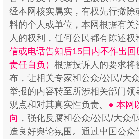
经本网核实属实，有权先行撤除
料的个人或单位，本网根据有关
人的权利，任何公民都有陈述权
信或电话告知后15日内不作出
责任自负）
根据投诉人的要求将
布，让相关专家和公众/公民/大
东山县通报“牛蛙产品抗生素超标问题”
法
举报的内容转至所涉相关部门领
观点和对其真实性负责。
● 本
向
，强化反腐和公众/公民/大众
造良好舆论氛围。通过中国公众传