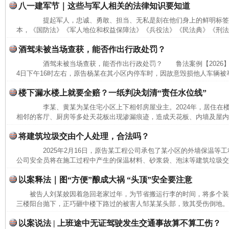
八一建军节｜这些与军人相关的法律知识要知道
提起军人，忠诚、勇敢、担当、无私是刻在他们身上的鲜明标签
本，《国防法》《军人地位和权益保障法》《兵役法》《民法典》《刑法》
酒驾未被当场查获，能否作出行政处罚？
酒驾未被当场查获，能否作出行政处罚？ 鲁法案例【2026】3
4日下午16时左右，原告杨某在其小区内停车时，因故意毁损他人车辆被举
楼下漏水楼上就要全赔？一纸判决划清“责任水位线”
李某、黄某为某住宅小区上下相邻房屋业主。2024年，居住在
相邻的客厅、厨房等多处天花板出现渗漏痕迹，造成天花板、内墙及屋内沙
将建筑垃圾交由个人处理，合法吗？
2025年2月16日，原告某工程公司承包了某小区的外墙保温等工程。
公司安全员将在施工过程中产生的保温材料、砂浆袋、泡沫等建筑垃圾交给
以案释法｜图“方便”酿成大祸 “头顶”安全要注意
被告人刘某姣因着急回老家过年，为节省搬运行李的时间，将多个
三楼阳台抛下，正巧砸中楼下路过的被害人邹某某头部，致其受伤倒地。经
以案说法 | 上班途中无证驾驶发生交通事故算不算工伤？