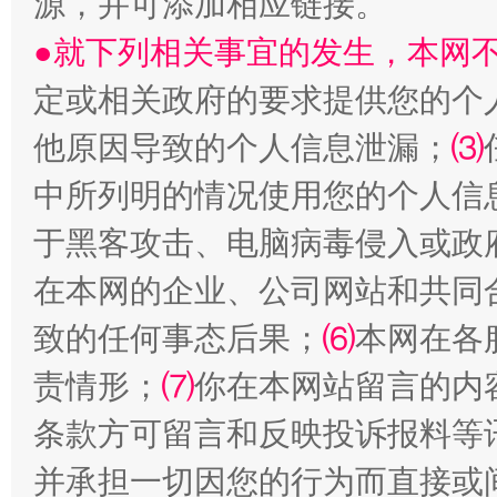
源，并可添加相应链接。
全民健身五年计划来了！等你上场
●就下列相关事宜的发生，本网
定或相关政府的要求提供您的个
他原因导致的个人信息泄漏；
⑶
中所列明的情况使用您的个人信
于黑客攻击、电脑病毒侵入或政
在本网的企业、公司网站和共同
阿坝州三大球赛在茂县开幕
规模最
致的任何事态后果；
⑹
本网在各
责情形；
⑺
你在本网站留言的内
条款方可留言和反映投诉报料等
并承担一切因您的行为而直接或