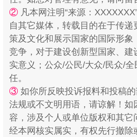
②
凡本网注明“来源：XXXXX
扯下公款旅游的“隐身衣”
如何以同
自其它媒体，转载目的在于传递
策及文化和展示国家的国际形象
竞争，对于建设创新型国家、建
实意义；公众/公民/大众/民众
任。
③
如你所反映投诉报料和投稿的
“蜀中异人”王建安的艺术幻境
法规或不文明用语，请谅解！如
容，涉及个人或单位版权和其它
经本网核实属实，有权先行撤除