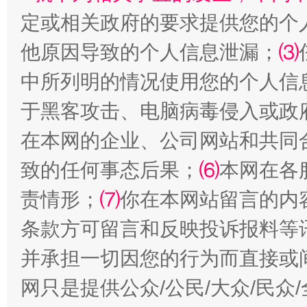
定或相关政府的要求提供您的个
他原因导致的个人信息泄漏；
⑶
中所列明的情况使用您的个人信
于黑客攻击、电脑病毒侵入或政
全民健身五年计划来了！等你上场
在本网的企业、公司网站和共同
致的任何事态后果；
⑹
本网在各
责情形；
⑺
你在本网站留言的内
条款方可留言和反映投诉报料等
并承担一切因您的行为而直接或
网只是提供公众/公民/大众/民
阿坝州三大球赛在茂县开幕
规模最