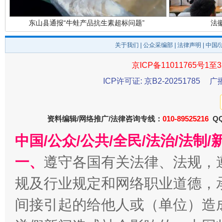
东山县通报“牛蛙产品抗生素超标问题”
法
关于我们
|
公众采编部
|
法律声明
| 中国
京ICP备11011765号1至3
ICP许可证: 京B2-20251785
广
资料编辑/网络推广/法律咨询专线：
010-89525216
QQ
千年窑火 生生不息
一
中国/公众/公共/全民/法治/法
一、
遵守各国有关法律、法规，
规及行业规定和网络职业道德，
间接引起的给他人或（单位）造