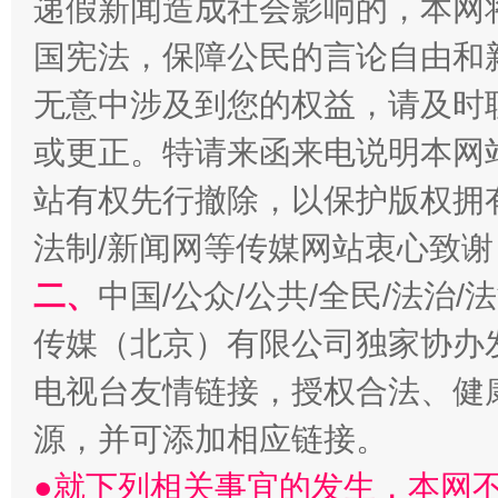
递假新闻造成社会影响的，本网
国宪法，保障公民的言论自由和
无意中涉及到您的权益，请及时
揭开“小金库”的免责幌子
或更正。特请来函来电说明本网
站有权先行撤除，以保护版权拥有者
法制/新闻网等传媒网站衷心致谢
二、
中国/公众/公共/全民/法治
传媒（北京）有限公司独家协办
电视台友情链接，授权合法、健
受贿1.44亿！段成刚被判无期
从幼儿
源，并可添加相应链接。
●就下列相关事宜的发生，本网