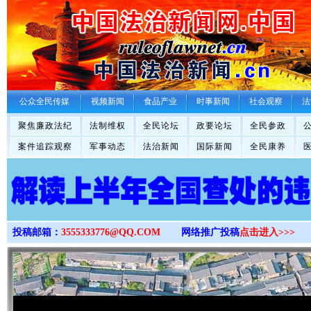
>
公众全民传媒
视频新闻
食品产业
时事新闻
社会观察
法
聚焦廉政法纪
法制维权
全民论坛
政要论坛
全民参政
案件追踪观察
军事动态
法治新闻
国际新闻
全民康养
投稿邮箱：
3555333776@QQ.COM
网络推广投稿
点击进入>>>