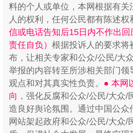
料的个人或单位，本网根据有关
人的权利，任何公民都有陈述权
信或电话告知后15日内不作出
责任自负）
根据投诉人的要求将
完善运行机制助力责任有效落实
一纸欠条
布，让相关专家和公众/公民/大
举报的内容转至所涉相关部门领
观点和对其真实性负责。
● 本
向
，强化反腐和公众/公民/大众
造良好舆论氛围。通过中国公众传
网站架起政府和公众/公民/大众
东山县通报“牛蛙产品抗生素超标问题”
法