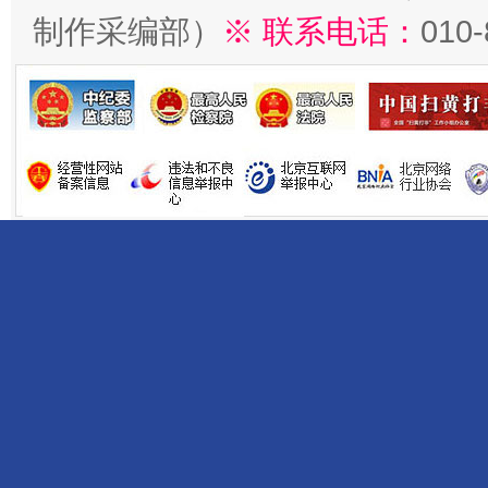
制作采编部）
※ 联系电话：
010
揭开“小金库”的免责幌子
受贿1.44亿！段成刚被判无期
从幼儿