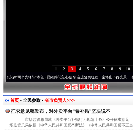
1
2
3
4
5
6
7
8
9
10
永葆“两个先锋队”本色
·[视频]
牢记初心使命 奋进复兴征程丨宝塔山下好光景..
·[视频]
因
首页
- 全民参政 -
省市负责人>>>
征求意见稿发布，对外卖平台“卷补贴”坚决说不
市场监管总局就《外卖平台补贴行为规范十条》公开征求意见
场监管总局依据《中华人民共和国反垄断法》《中华人民共和国反不正当竞