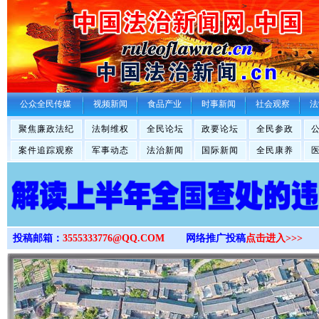
>
公众全民传媒
视频新闻
食品产业
时事新闻
社会观察
法
聚焦廉政法纪
法制维权
全民论坛
政要论坛
全民参政
案件追踪观察
军事动态
法治新闻
国际新闻
全民康养
投稿邮箱：
3555333776@QQ.COM
网络推广投稿
点击进入>>>