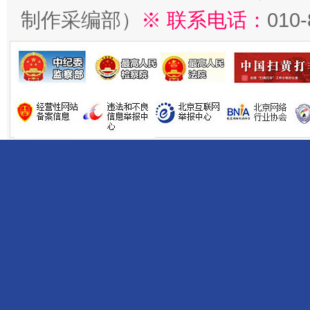
制作采编部）
※ 联系电话：
010
揭开“小金库”的免责幌子
受贿1.44亿！段成刚被判无期
从幼儿