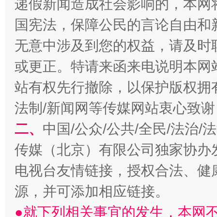
递假新闻造成社会影响的，本网
国宪法，保障公民的言论自由和
无意中涉及到您的权益，请及时
揭开“小金库”的免责幌子
或更正。特请来函来电说明本网
站有权先行撤除，以保护版权拥有者
法制/新闻网等传媒网站衷心致谢
二、
中国/公众/公共/全民/法治
传媒（北京）有限公司独家协办
电视台友情链接，授权合法、健
受贿1.44亿！段成刚被判无期
从幼儿
源，并可添加相应链接。
●就下列相关事宜的发生，本网