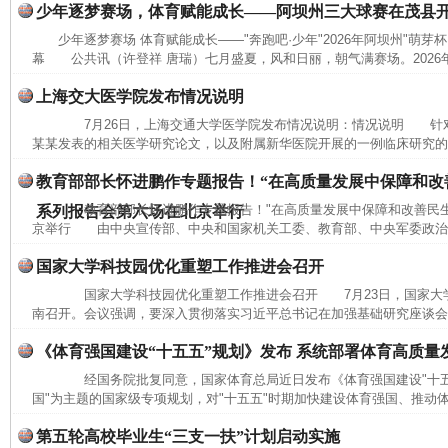
少年逐梦赛场，体育赋能成长——阿坝州三大球赛在茂县
少年逐梦赛场 体育赋能成长——"奔跑吧·少年"2026年阿坝州"萌芽
幕 公共讯（许登祥 唐瑞）七月盛夏，风和日丽，朝气满赛场。2026年7
上海交大医学院发布情况说明
7月26日，上海交通大学医学院发布情况说明：情况说明 针
某某发表的相关医学研究论文，以及附属新华医院开展的一例临床研究的相
教育部部长怀进鹏作专题报告！“在高质量发展中保障和改
教育部部长怀进鹏作专题报告！"在高质量发展中保障和改善民生
系列报告会第六场在北京举行
京举行 由中央宣传部、中央和国家机关工委、教育部、中央军委政治工
国家大学科技园优化重塑工作推进会召开
国家大学科技园优化重塑工作推进会召开 7月23日，国家大
南召开。会议强调，要深入贯彻落实习近平总书记在加强基础研究座谈会和
《体育强国建设“十五五”规划》发布 系统部署体育高质量
经国务院批复同意，国家体育总局近日发布《体育强国建设"十五
国"为主题的国家级专项规划，对"十五五"时期加快建设体育强国、推动体
第五轮高校毕业生“三支一扶”计划启动实施