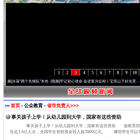
1
2
3
4
5
6
7
8
9
10
永葆“两个先锋队”本色
·[视频]
牢记初心使命 奋进复兴征程丨宝塔山下好光景..
·[视频]
因
首页
- 公众教育 -
省市负责人>>>
事关孩子上学！从幼儿园到大学，国家有这些资助
事关孩子上学！从幼儿园到大学，国家有这些资助 据教育部消息
生近1.6亿人次，全国学生资助资金投入超3900亿元。 哪些学生可以