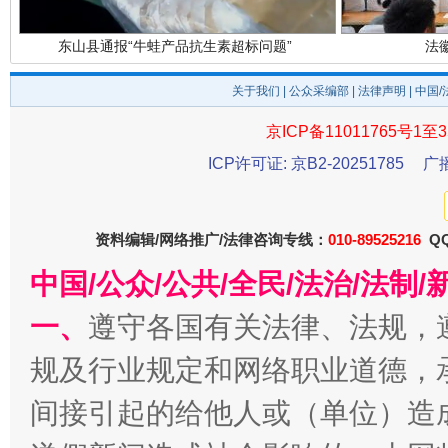
东山县通报“牛蛙产品抗生素超标问题”
法
关于我们
|
公众采编部
|
法律声明
| 中国
京ICP备11011765号1至3
ICP许可证: 京B2-20251785
广
资料编辑/网络推广/法律咨询专线：
010-89525216
QQ
千年窑火 生生不息
一
中国/公众/公共/全民/法治/法
一、
遵守各国有关法律、法规，
规及行业规定和网络职业道德，
间接引起的给他人或（单位）造