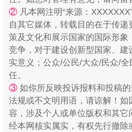
②
凡本网注明“来源：XXXXX
扯下公款旅游的“隐身衣”
如何以同
自其它媒体，转载目的在于传递
策及文化和展示国家的国际形象
竞争，对于建设创新型国家、建
实意义；公众/公民/大众/民众
任。
③
如你所反映投诉报料和投稿的
“蜀中异人”王建安的艺术幻境
法规或不文明用语，请谅解！如
容，涉及个人或单位版权和其它
经本网核实属实，有权先行撤除