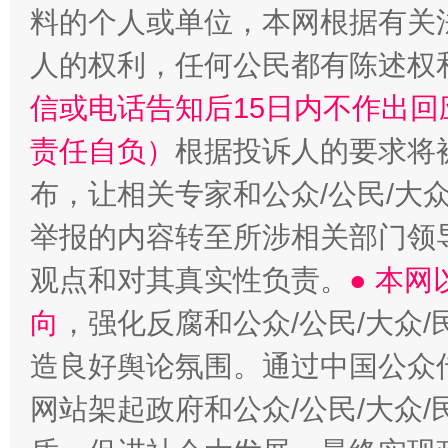
料的个人或单位，本网根据有关
人的权利，任何公民都有陈述权
信或电话告知后15日内不作出
责任自负）
根据投诉人的要求将
完善运行机制助力责任有效落实
一纸欠条
布，让相关专家和公众/公民/大
举报的内容转至所涉相关部门领
观点和对其真实性负责。
● 本
向
，强化反腐和公众/公民/大众
造良好舆论氛围。通过中国公众传
网站架起政府和公众/公民/大众
东山县通报“牛蛙产品抗生素超标问题”
法