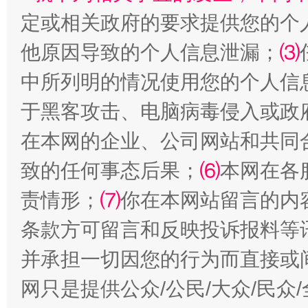
定或相关政府的要求提供您的个
他原因导致的个人信息泄漏；
⑶
中所列明的情况使用您的个人信
于黑客攻击、电脑病毒侵入或政
全民健身五年计划来了！等你上场
在本网的企业、公司网站和共同
致的任何事态后果；
⑹
本网在各
责情形；
⑺
你在本网站留言的内
条款方可留言和反映投诉报料等
并承担一切因您的行为而直接或
网只是提供公众/公民/大众/民
阿坝州三大球赛在茂县开幕
规模最