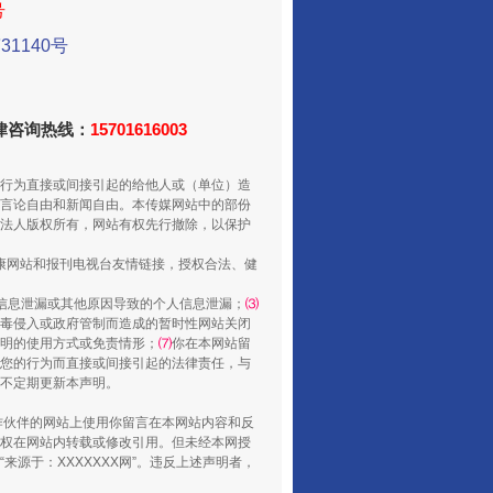
号
1140号
法律咨询热线：
15701616003
走走走！国家喊你健身啦
行为直接或间接引起的给他人或（单位）造
言论自由和新闻自由。本传媒网站中的部份
法人版权所有，网站有权先行撤除，以保护
健康网站和报刊电视台友情链接，授权合法、健
信息泄漏或其他原因导致的个人信息泄漏；
⑶
毒侵入或政府管制而造成的暂时性网站关闭
明的使用方式或免责情形；
⑺
你在本网站留
您的行为而直接或间接引起的法律责任，与
将不定期更新本声明。
合作伙伴的网站上使用你留言在本网站内容和反
山西：不断增强治理腐败综合效能
权在网站内转载或修改引用。但未经本网授
源于：XXXXXXX网”。违反上述声明者，