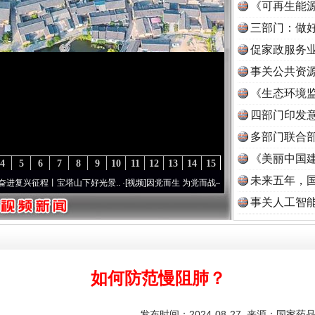
《可再生能源
三部门：做好
促家政服务业
事关公共资
《生态环境监
读
四部门印发
多部门联合部
《美丽中国建
4
5
6
7
8
9
10
11
12
13
14
15
未来五年，
程丨宝塔山下好光景..
·[视频]
因党而生 为党而战——百年“纪”事⑧加强纪律..
·[视频]
牢
事关人工智
如何防范慢阻肺？
发布时间：2024-08-27 来源：
国家药