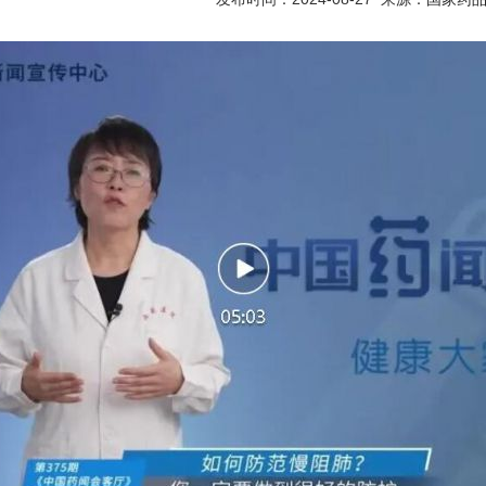
实
一纸欠条伤亲情 巡回调解促和解..