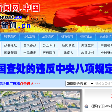
>
时事新闻
社会观察
法制新闻
投诉报料
律师说法
民众舆情
政要论坛
全民参政
公众评论
新闻调查
关注教育
中国检
国际新闻
全民康养
医药医疗
残疾人
农业农村
全球财
网络推广投稿
点击进入>>>
《医疗卫生