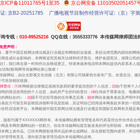
京ICP备11011765号1至35
京公网安备 11010502051457
证: 京B2-20251785
广播电视节目制作经营许可证:（京）字第3
咨询专线：
010-89525216
QQ在线：3555333776 本传媒网律师团
规模最大的光氢储一体化项目
和免责声明：
德，遵守中国互联网法律法规及行业规定和网络职业道德，承担法律范围内因你的网络
新闻造成社会影响的，本网将追究其相关法律和经济责任。维护各国宪法，保障公民的
我们，我们将在第一时间作出反映或更正。特请来函来电说明本网站提供内容系本人或
治/法制/新闻网等传媒网站衷心致谢！
新闻网等传媒网站，由众全影视文化传媒（北京）有限公司独家协办发布广告。欢迎合法、
并可添加相应链接。
律责任：⑴
本网根据法律规定或相关政府的要求提供您的个人信息；
⑵
由于您将个人
列明的情况使用您的个人信息，由此所产生的纠纷责任；
⑷
任何由于黑客攻击、电脑病
者的网站在内）；
⑸
因不可抗拒导致的任何事态后果；
⑹
本网在各服务条款及声明中列
有条款方可留言和反映投诉报料等讯息投稿，其证明你已经阅读本网条款并承担一切因
民众/全民话语权平台。本网根据中国互联网法律法规及行业规定和国际互联网有关规定
作品，版权均属于XXXXXXX网所有。本传媒网站拥有管理笔名和代表某些合作伙伴在
镜头丨大暑三秋近
本网及本网所属网站的一切权力。你在本传媒网站留言板发表的评论和投稿，本网站有
本网上述作品。已经本网授权使用作品的单位或网站，应在授权范围内使用，并注明“来
您对管理有意见，请向留言板管理员或向本传媒网站反映。