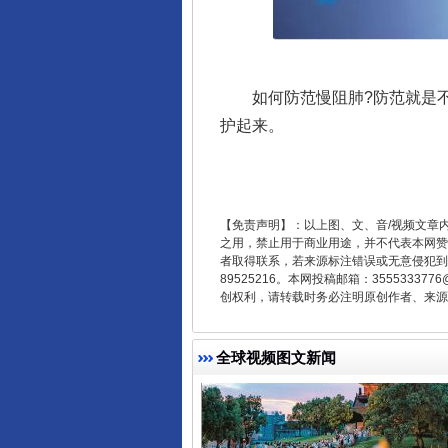
如何防范慢阻肺?防范就是不
护起来。
东山县通报“牛蛙产品抗生素超标问
【免责声明】：以上图、文、音/视频文章
之用，禁止用于商业用途，并不代表本网赞
者取得联系，若来源标注错误或无意侵犯到您的
89525216。本网投稿邮箱：355533
创权利，请转载时务必注明原创作者、来源：
全球视频图文新闻
千年窑火 生生不息