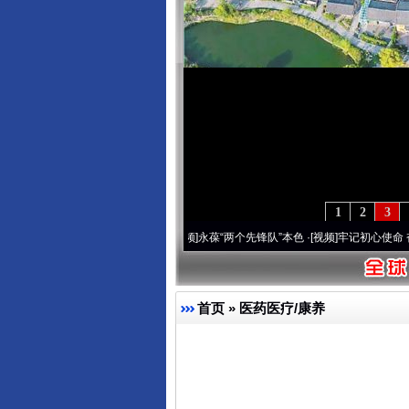
1
2
3
年 深刻改变雪域高原..
·[视频]
永葆“两个先锋队”本色
·[视频]
牢记初心使命 奋进复兴征
首页
»
医药医疗/康养