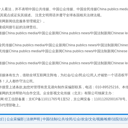
，并不表明中国公共传媒、中国公众传媒、中国全民传媒China publics media/中国公
从幼儿园到大学，有这些资助
s等传媒网站同意其观点或证实其描述。 注意文明用语并遵守全球各国相关法律法规。
联网新闻信息服务管理规定
》。
接或间接引起的法律责任。
publics media/中国公众新闻China publics news/中国法制新闻Chinese l
a publics media/中国公众新闻China publics news/中国法制新闻Chinese
 publics media/中国公众新闻China publics news/中国法制新闻Chinese 
publics media/中国公众新闻China publics news/中国法制新闻Chinese l
媒体有生力，借助全球互联网主阵地，为社会/公众/民众/公民人才铺垫一个话语权平
务！人人都作守法公民。
场
事关残疾人未来5年
接受上述条款,如您对管理有意见请向制作采编部联系，电话：010-89525216。
媒网的支持帮助与合作交流。众全影视文化传媒（北京）有限公司独家主办 :
网 经工信部备案：京ICP备11011765号1至52，京公网安备：11011202001678号
部/代理部敬上。
我们
|
公众采编部
|
法律声明
| 中国/法制/公共/全民/公众/农业/文化/视频/检察/法院/法治