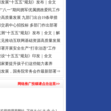
发展“十五五”规划》发布｜全文
"八一"期间拥军优属拥政爱民工作
高质量发展 九部门出台19条举措
源交易中心招投标 多部门作出部署
测“十五五”规划》发布｜全文｜解
意见推动互联网基础资源高质量发展
署开展安全生产“打非治违”工作
设“十五五”规划》印发｜全文
国家要提升孩子们这些能力素养
记初心使命 奋进复兴征程丨“转折之城”激荡..
·[视频]
牢记初心使命 奋进复兴征程丨红船
能发展，国务院常务会作最新部署⇒
网络推广投稿请点击这里>>
品监督管理局网站
字体大小[
大
中
小
]