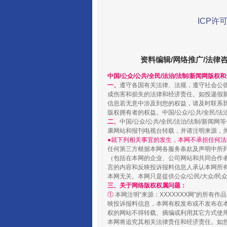
ICP许可
资料编辑/网络推广/法律
阿坝州三大球赛在茂县开幕
中国/公众/公共/全民/法治/法制/新闻网版权
一、
遵守各国有关法律、法规，遵守社会公
成伤害和损失的法律和经济责任。如投递假
信息若无意中涉及到您的权益，请及时联系
版权拥有者的权益。中国/公众/公共/全民/法
二、
中国/公众/公共/全民/法治/法制/
康网站和报刊电视台转载，并请注明来源，
●就下列相关事宜的发生，本网不承担任何法
任何第三方根据本网各服务条款及声明中所
（包括在本网的企业、公司网站和共同合作
言的内容和反映投诉报料信息人承认本网所
本网无关。本网只是提供公众/公民/大众/
三、关于网络版权权属问题：
①
本网注明“来源：XXXXXXX网”的所有
国家大学科技园优化重塑工作
映投诉报料信息，本网有权发布或不发布在
权的网站不得转载、摘编或利用其它方式使用
本网将追究其相关法律责任和经济责任。如