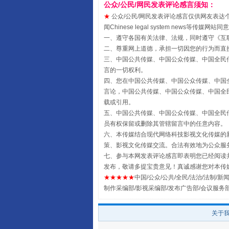
公众/公民/网民发表评论感言须知：
★
公众/公民/网民发表评论感言仅供网友表达个人看法
受贿1.44亿！段成刚被判无期
闻Chinese legal system new
一、遵守各国有关法律、法规，同时遵守《
互
二、尊重网上道德，承担一切因您的行为而直
三、中国公共传媒、中国公众传媒、中国全民传媒China 
言的一切权利。
四、您在中国公共传媒、中国公众传媒、中国全民传媒Chin
言论，中国公共传媒、中国公众传媒、中国全民传媒China
载或引用。
五、中国公共传媒、中国公众传媒、中国全民传媒China 
员有权保留或删除其管辖留言中的任意内容。
六、本传媒结合现代网络科技影视文化传媒的新
策、影视文化传媒交流。合法有效地为公众服
全民健身五年计划来了！等你上
七、参与本网发表评论感言即表明您已经阅读并
发布，敬请多提宝贵意见！真诚感谢您对本传
★★★★★
中国/公众/公共/全民/法治/法制/新闻
制作采编部/影视采编部/发布广告部/会议服务
关于