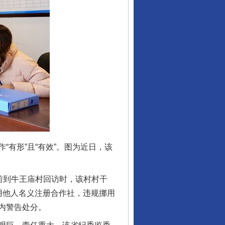
有形”且“有效”。图为近日，该
前到牛王庙村回访时，该村村干
用他人名义注册合作社，违规挪用
内警告处分。