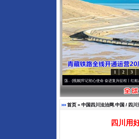
1
2
3
进复兴征程丨“转折之城”激荡..
·[视频]
牢记初心使命 奋进复兴征程丨红船起航处 潮起..
首页
»
中国四川法治网.中国 / 四川
四川用