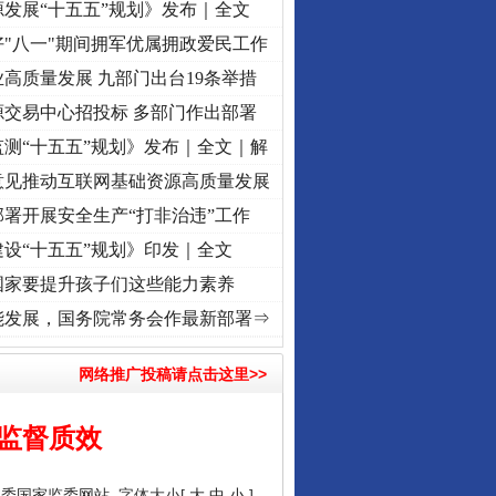
发展“十五五”规划》发布｜全文
"八一"期间拥军优属拥政爱民工作
高质量发展 九部门出台19条举措
源交易中心招投标 多部门作出部署
测“十五五”规划》发布｜全文｜解
意见推动互联网基础资源高质量发展
署开展安全生产“打非治违”工作
设“十五五”规划》印发｜全文
国家要提升孩子们这些能力素养
[视频]
廉洁文化中国行丨祁连巍巍树丰碑
·[视频]
微视频 | 三峡也催生？揭秘生态调度“流量
能发展，国务院常务会作最新部署⇒
网络推广投稿请点击这里>>
监督质效
纪委国家监委网站
字体大小[
大
中
小
]