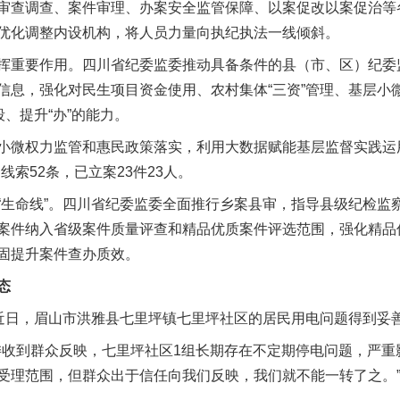
审查调查、案件审理、办案安全监管保障、以案促改以案促治等
优化调整内设机构，将人员力量向执纪执法一线倾斜。
重要作用。四川省纪委监委推动具备条件的县（市、区）纪委
信息，强化对民生项目资金使用、农村集体“三资”管理、基层小
段、提升“办”的能力。
微权力监管和惠民政策落实，利用大数据赋能基层监督实践运用
线索52条，已立案23件23人。
命线”。四川省纪委监委全面推行乡案县审，指导县级纪检监
案件纳入省级案件质量评查和精品优质案件评选范围，强化精品
固提升案件查办质效。
态
日，眉山市洪雅县七里坪镇七里坪社区的居民用电问题得到妥
委收到群众反映，七里坪社区1组长期存在不定期停电问题，严重
受理范围，但群众出于信任向我们反映，我们就不能一转了之。