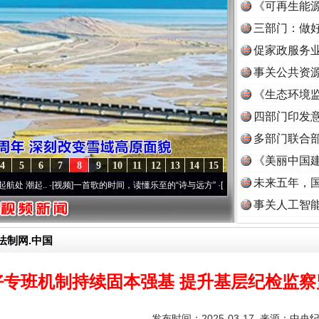
《可再生能源
三部门：做好
促家政服务业
事关公共资
《生态环境监
读
四部门印发
多部门联合部
《美丽中国建
4
5
6
7
8
9
10
11
12
13
14
15
未来五年，
·[视频]
一首歌的时间，读懂乐至的“诗与远方”
·[视频]
从《水浒传》看间谍“攻心套路”
·
事关人工智
法制网.中国
好专班机制持续固本强基 提升基层纪检监察
发布时间：2025-03-17 来源：
中央