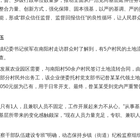
县、乡级行政单位数量多，推动全面从严治党向基层延伸任务
整合力量、创新方式，强化保障、固本强基，以严的基调、严的
能，形成“群众信任监督、监督回报信任”的良性循环，让人民群
伍
纪委书记侯军在南阳村走访群众时了解到，有5户村民的土地流
查。
发展农业园区需要，与南阳村50余户村民签订土地流转合同，
，因部分村民外出务工，该企业便委托村党支部书记昝某某代领土
0050元据为己有，用于日常开支。最终，昝某某受到党内严重
有1人，且兼职人员不固定，工作开展起来力不从心。”从事基
基层所带来的变化感触颇深，“现在人员力量充足，专职、兼职
干部队伍建设专班”明确，动态保持乡镇（街道）纪检监察组织