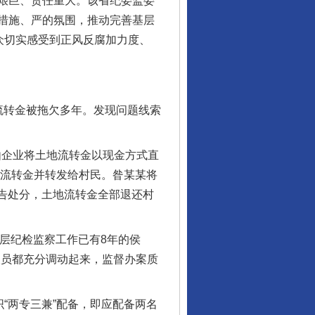
艰巨、责任重大。该省纪委监委
措施、严的氛围，推动完善基层
众切实感受到正风反腐加力度、
转金被拖欠多年。发现问题线索
由企业将土地流转金以现金方式直
地流转金并转发给村民。昝某某将
警告处分，土地流转金全部退还村
层纪检监察工作已有8年的侯
人员都充分调动起来，监督办案质
“两专三兼”配备，即应配备两名