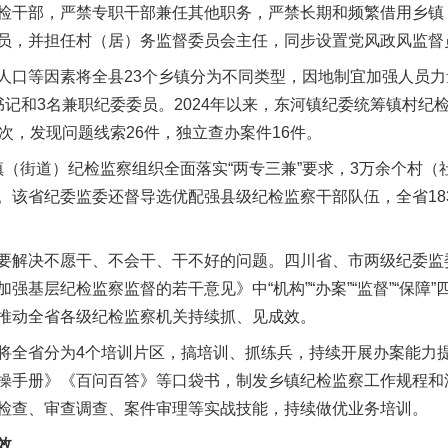
检干部，严禁专职干部兼任其他职务，严禁长期和频繁借用乡镇
员，并担任村（居）务监督委员会主任，同步设置党风政风监督
等因素将全县23个乡镇分为不同类型，因地制宜加强人员力
书记和3名兼职纪委委员。2024年以来，东河镇纪委统筹镇村纪
次，发现问题线索26件，独立查办案件16件。
镇（街道）纪检监察组织全面落实“两专三兼”要求，3万余个村
。该省纪委监委还督导选优配强县级纪检监察干部队伍，全省18
。
解决不愿干、不会干、干不好的问题。四川省、市两级纪委监
强基层纪检监察监督的若干意见》中“机构”“办案”“监督”“保障”
推动全省各级纪检监察机关持续抓、见成效。
省分为4个培训片区，搞培训、抓练兵，持续开展办案能力提升
操手册》《百问百答》等口袋书，制发乡镇纪检监察工作规程和
检查、审查调查、案件审理等实战技能，持续做优业务培训。
效