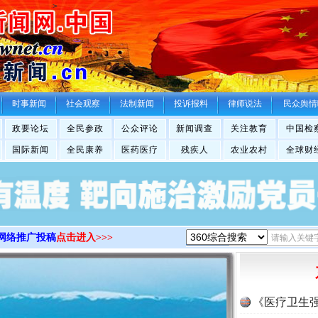
>
时事新闻
社会观察
法制新闻
投诉报料
律师说法
民众舆情
政要论坛
全民参政
公众评论
新闻调查
关注教育
中国检
国际新闻
全民康养
医药医疗
残疾人
农业农村
全球财
网络推广投稿
点击进入>>>
《医疗卫生