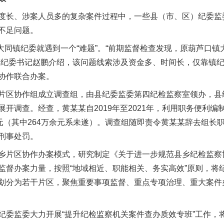
长、涉案人员多的复杂案件过程中，一些县（市、区）纪委监
不足问题。
大同镇纪委就遇到一个“难题”。“前期监督检查发现，原葫芦口镇
镇纪委书记赵鹏介绍，该问题线索涉及资金多、时间长，仅靠镇
协作联合办案。
区协作组成立调查组，由县纪委监委第四纪检监察室领办，县
开调查。经查，黄某某自2019年至2021年，利用职务便利
余元（其中264万余元系未遂）。调查组随即责令黄某某辞去组长
刑事处罚。
片区协作办案模式，研究制定《关于进一步规范县乡纪检监察
监督办案力量，按照“地域相近、职能相关、务实高效”原则，将
划分为若干片区，聚焦重要事项监督、重点专项治理、重大案件
监委大力开展“提升纪检监察机关案件查办质效专班”工作，将