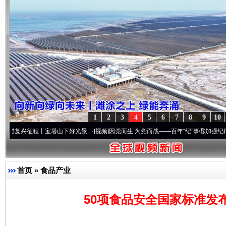
1
2
3
4
5
6
7
8
9
10
程丨宝塔山下好光景..
·[视频]
因党而生 为党而战——百年“纪”事⑧加强纪律..
·[视频]
首页
»
食品产业
50项食品安全国家标准发