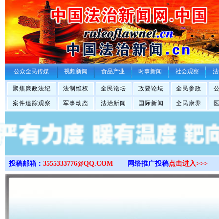
>
公众全民传媒
视频新闻
食品产业
时事新闻
社会观察
法
聚焦廉政法纪
法制维权
全民论坛
政要论坛
全民参政
案件追踪观察
军事动态
法治新闻
国际新闻
全民康养
投稿邮箱：
3555333776@QQ.COM
网络推广投稿
点击进入>>>