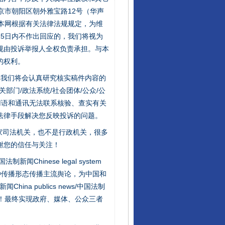
京市朝阳区朝外雅宝路12号（华声
：本网根据有关法律法规规定，为维
5日内不作出回应的，我们将视为
规由投诉举报人全权负责承担。与本
的权利。
件，我们将会认真研究核实稿件内容的
门/政法系统/社会团体/公众/公
用语和通讯无法联系核验、查实有关
法律手段解决您反映投诉的问题。
家司法机关，也不是行政机关，很多
谢您的信任与关注！
行业协会接连发公告
新闻Chinese legal system
种传播形态传播主流舆论，为中国和
na publics news/中国法制
社会矛盾！最终实现政府、媒体、公众三者