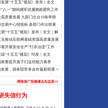
发展“十五五”规划》发布｜全文
"八一"期间拥军优属拥政爱民工作
高质量发展 九部门出台19条举措
源交易中心招投标 多部门作出部署
测“十五五”规划》发布｜全文｜解
意见推动互联网基础资源高质量发展
署开展安全生产“打非治违”工作
设“十五五”规划》印发｜全文
国家要提升孩子们这些能力素养
 奋进复兴征程丨“转折之城”激荡..
·[视频]
牢记初心使命 奋进复兴征程丨红船起航处 潮
能发展，国务院常务会作最新部署⇒
网络推广投稿请点击这里>>
研失信行为
大学附属人民医院
字体大小[
大
中
小
]