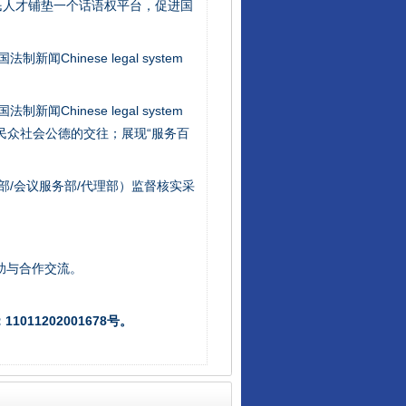
民人才铺垫一个话语权平台，促进国
新闻Chinese legal system
新闻Chinese legal system
让核能赋能千行百业
/民众社会公德的交往；展现“服务百
部/会议服务部/代理部）监督核实采
助与合作交流。
011202001678号。
从数据变化看反腐深化