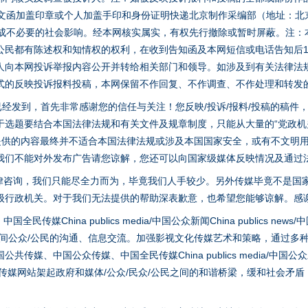
面文函加盖印章或个人加盖手印和身份证明快递北京制作采编部（地址：北
避免造成不必要的社会影响。经本网核实属实，有权先行撤除或暂时屏蔽。注
公民都有陈述权和知情权的权利，在收到告知函及本网短信或电话告知后1
人向本网投诉举报内容公开并转给相关部门和领导。如涉及到有关法律法
式的反映投诉报料投稿，本网保留不作回复、不作调查、不作处理和转发
稿已经发到，首先非常感谢您的信任与关注！您反映/投诉/报料/投稿的稿
选题要结合本国法律法规和有关文件及规章制度，只能从大量的“党政机关部
您提供的内容最终并不适合本国法律法规或涉及本国国家安全，或有不文明
我们不能对外发布广告请您谅解，您还可以向国家级媒体反映情况及通过
律咨询，我们只能尽全力而为，毕竟我们人手较少。另外传媒毕竟不是国
级行政机关。对于我们无法提供的帮助深表歉意，也希望您能够谅解。感
实
一纸欠条伤亲情 巡回调解促和解..
hina publics media/中国公众新闻China publics news/中国法制
之间公众/公民的沟通、信息交流。加强影视文化传媒艺术和策略，通过多
、中国公众传媒、中国全民传媒China publics media/中国公众新闻Chi
tem news等传媒网站架起政府和媒体/公众/民众/公民之间的和谐桥梁，缓和