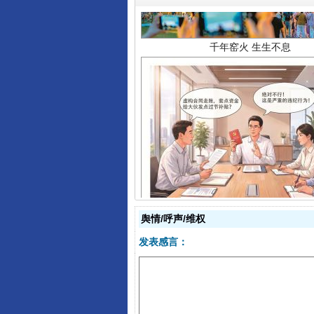
揭开“小金库”的免责幌子
舆情/呼声/维权
发表感言：