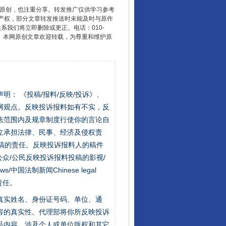
重原创，也注重分享。转发推广仅供学习参考
产权，部分文章转发推送时未能及时与原作
联系我们将立即删除或更正。电话：010-
2 1号。本网原创文章欢迎转载，为尊重和维护原
站严肃声明： 《投稿/报料/反映/投诉》、
网观点。反映投诉报料如有不实，反
法范围内及规章制度行使你的言论自
立承担法律、民事、经济及侵权责
稿的责任。反映投诉报料人的稿件
众/公民反映投诉报料投稿的影视/
s/中国法制新闻Chinese legal
责任。
的真实姓名、身份证号码、单位、通
容的真实性。代理部将你所反映投诉
品内容，涉及个人或单位版权和其它