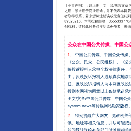
【免责声明】：以上图、文、音/视频文章
之用，禁止用于商业用途，并不代表本网赞
者取得联系，若来源标注错误或无意侵犯到您的
89525216。本网投稿邮箱：355533
创权利，请转载时务必注明原创作者、来源：
公众在中国公共传媒、中国公
1、
中国公共传媒、中国公众传媒、中国全民传
《公众、民众、公民维权》、《公
映投诉报料人承担全权法律责任，
由，反映投诉报料人必须真实地叙
任。反映投诉报料人向本网反映投
投到本网视为同意以上条款承诺承担
图文/文章/中国公共传媒、中国公众传媒、中国
system news等传媒网站独
2、
特别提醒广大网友，党政机关部
讯、地址等相关信息，并尽可能把
的问题转送给有关部门时以便相关