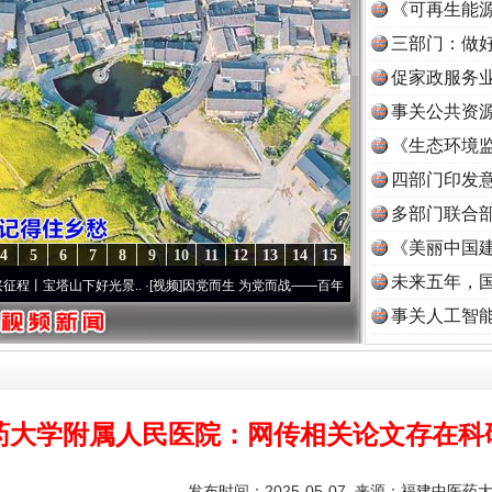
《可再生能源
三部门：做好
促家政服务业
事关公共资
《生态环境监
读
四部门印发
多部门联合部
《美丽中国建
4
5
6
7
8
9
10
11
12
13
14
15
未来五年，
山下好光景..
·[视频]
因党而生 为党而战——百年“纪”事⑧加强纪律..
·[视频]
牢记初心使命
事关人工智
药大学附属人民医院：网传相关论文存在科
发布时间：2025-05-07 来源：
福建中医药