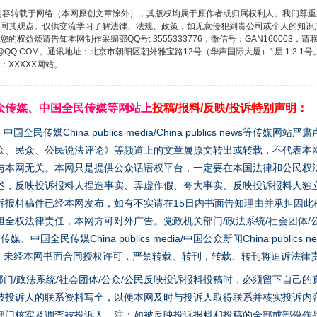
内容转载于网络（本网原创文章除外），其版权均属于原作者或归属权利人。我们尊
同其观点。仅供交流学习了解法律、法规、政策，如无意侵犯到贵公司或个人的知识
权益烦请告知本网制作采编部QQ号: 3555333776，微信号：GAN160003，请
3776@QQ.COM。通讯地址：北京市朝阳区朝外雅宝路12号（华声国际大厦）1层 1 
XXXXX网站。
众传媒、中国全民传媒等网站上
投稿/报料/反映/投诉特别声明：
媒China publics media/China publics news等传媒网
众、民众、公民说法评论》等频道上的文章属原文转出或转载，不代表本
与本网无关。本网只是提供公众话语权平台，一定要在本国法律和公民权
述，反映投诉报料人捏造事实、弄虚作假、夸大事实、反映投诉报料人独
诉报料稿件已经本网发布，如有不实请在15日内书面告知理由并承担因此
全权法律责任，本网方可对外广告。党政机关部门/政法系统/社会团体/公
全民传媒China publics media/中国公众新闻China publics new
家版权。未经本网书面合同授权许可，严禁转载、转刊，转载、转刊将追诉法律
门/政法系统/社会团体/公众/公民反映投诉报料投稿时，必须留下自己
被投诉人的联系资料写全，以便本网及时与投诉人取得联系并核实投诉内
部门核实及调查被投诉人。注：如被反映投诉报料和投稿的全部或部份作