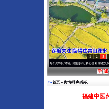
1
2
3
改变雪域高原..
·[视频]
永葆“两个先锋队”本色
·[视频]
牢记初心使命 奋进复兴征程丨宝塔
首页
»
舆情/呼声/维权
福建中医