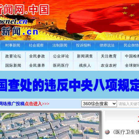
>
时事新闻
社会观察
法制新闻
投诉报料
律师说法
民众舆情
政要论坛
全民参政
公众评论
新闻调查
关注教育
中国检
国际新闻
全民康养
医药医疗
残疾人
农业农村
全球财
网络推广投稿
点击进入>>>
《医疗卫生