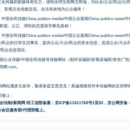
化传媒的新媒体有生力，借助全球互联网主阵地，为社会/公众/民众/公
策、影视文化传媒交流。合法有效地为公众服务！
hina publics media/中国公众新闻China publics news/中国法制
以客观、公正、理性的态度探寻事实真相！
hina publics media/中国公众新闻China publics news/中国法制
题”
法徽映军营 权益有保障
众/民众的日常生活事实，提供公众/大众/民众的安全信息，促进公众/大众
众/民众信息现实。
国公众传媒/中国全民传媒等传媒网站（制作采编部/影视采编部/发布广告
网.com。
助网站属多元发布，敬请多提宝贵意见！真诚感谢您对本传媒网的支持帮
敬上 :
治/法制/新闻网 经工信部备案：京ICP备11011765号1至52，京公网安备：11
/会议服务部/代理部敬上。
一批国家标准开始实施