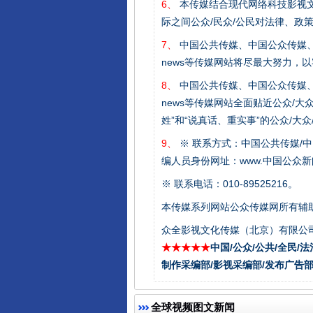
6、
本传媒结合现代网络科技影视文
际之间公众/民众/公民对法律、政
7、
中国公共传媒、中国公众传媒、中国全民传媒C
news等传媒网站将尽最大努力，
8、
中国公共传媒、中国公众传媒、中国全民传媒C
东山县通报“牛蛙产品抗生素超标问
news等传媒网站全面贴近公众/大
姓”和“说真话、重实事”的公众/大
9、
※ 联系方式：中国公共传媒/中
编人员身份网址：www.中国公众新闻
※ 联系电话：010-89525216。
本传媒系列网站公众传媒网所有辅
众全影视文化传媒（北京）有限公司
★★★★★
中国/公众/公共/全民/法
制作采编部/影视采编部/发布广告部
千年窑火 生生不息
全球视频图文新闻