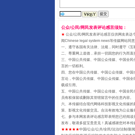
受贿1.44亿！段成刚被判无期
公众/公民/网民发表评论感言须知：
★
公众/公民/网民发表评论感言仅供网友表达个人看法
闻Chinese legal system new
一、遵守各国有关法律、法规，同时遵守《
互
二、尊重网上道德，承担一切因您的行为而直
三、中国公共传媒、中国公众传媒、中国全民传媒China 
言的一切权利。
四、您在中国公共传媒、中国公众传媒、中国全民传媒Chin
言论，中国公共传媒、中国公众传媒、中国全民传媒China
载或引用。
全民健身五年计划来了！等你上
五、中国公共传媒、中国公众传媒、中国全民传媒China 
员有权保留或删除其管辖留言中的任意内容。
六、本传媒结合现代网络科技影视文化传媒的新
策、影视文化传媒交流。合法有效地为公众服
七、参与本网发表评论感言即表明您已经阅读并
发布，敬请多提宝贵意见！真诚感谢您对本传
★★★★★
中国/公众/公共/全民/法治/法制/新闻