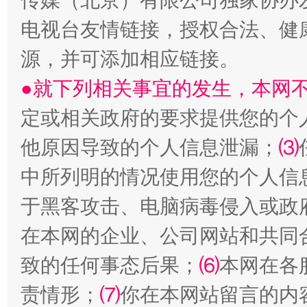
传媒（北京）有限公司独家协办
电视台友情链接，授权合法、健
源，并可添加相应链接。
●就下列相关事宜的发生，本网
定或相关政府的要求提供您的个
他原因导致的个人信息泄漏；
⑶
受贿1.44亿！段成刚被判无期
从幼儿
中所列明的情况使用您的个人信
于黑客攻击、电脑病毒侵入或政
在本网的企业、公司网站和共同
致的任何事态后果；
⑹
本网在各
责情形；
⑺
你在本网站留言的内