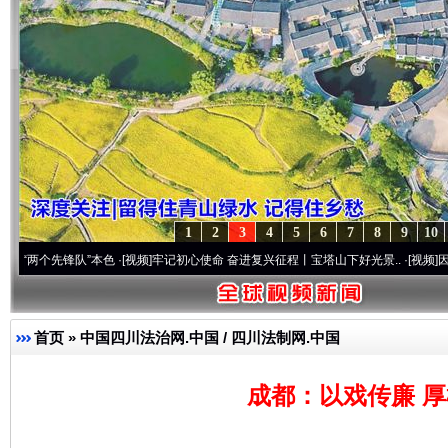
1
2
3
4
5
6
7
8
9
10
先锋队”本色
·[视频]
牢记初心使命 奋进复兴征程丨宝塔山下好光景..
·[视频]
因党而生 为
首页
»
中国四川法治网.中国 / 四川法制网.中国
成都：以戏传廉 