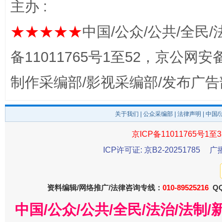
主办 :
★★★★★
中国/公众/公共/全民/
完善运行机制助力责任有效落实
一纸欠条
备11011765号1至52，京公网安备：
制作采编部/影视采编部/发布广告
关于我们
|
公众采编部
|
法律声明
| 中国
京ICP备11011765号1至3
ICP许可证: 京B2-20251785
广
东山县通报“牛蛙产品抗生素超标问题”
法
资料编辑/网络推广/法律咨询专线：
010-89525216
QQ
中国/公众/公共/全民/法治/法