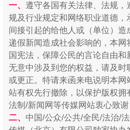
一、
遵守各国有关法律、法规，
规及行业规定和网络职业道德，
间接引起的给他人或（单位）造
递假新闻造成社会影响的，本网
千年窑火 生生不息
一
国宪法，保障公民的言论自由和
无意中涉及到您的权益，请及时
或更正。特请来函来电说明本网
站有权先行撤除，以保护版权拥有者
法制/新闻网等传媒网站衷心致谢
二、
中国/公众/公共/全民/法治
揭开“小金库”的免责幌子