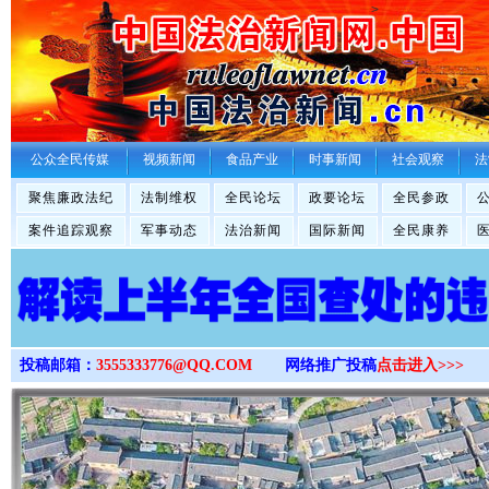
>
公众全民传媒
视频新闻
食品产业
时事新闻
社会观察
法
聚焦廉政法纪
法制维权
全民论坛
政要论坛
全民参政
案件追踪观察
军事动态
法治新闻
国际新闻
全民康养
投稿邮箱：
3555333776@QQ.COM
网络推广投稿
点击进入>>>