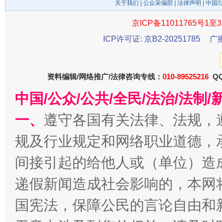
关于我们
|
公众采编部
|
法律声明
| 中国
京ICP备11011765号1至3
东山县通报“牛蛙产品抗生素超标问题”
法
ICP许可证: 京B2-20251785
广
资料编辑/网络推广/法律咨询专线：
010-89525216
QQ
中国/公众/公共/全民/法治/法
一、
遵守各国有关法律、法规，
规及行业规定和网络职业道德，
间接引起的给他人或（单位）造
千年窑火 生生不息
一
递假新闻造成社会影响的，本网
国宪法，保障公民的言论自由和