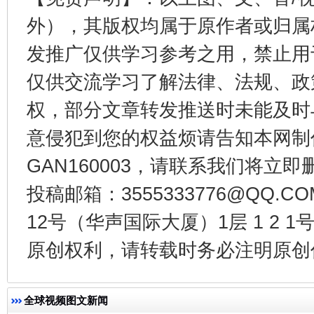
外），其版权均属于原作者或归属
发推广仅供学习参考之用，禁止用
仅供交流学习了解法律、法规、政
东山县通报“牛蛙产品抗生素超标问题”
法
权，部分文章转发推送时未能及时
意侵犯到您的权益烦请告知本网制作采编
GAN160003，请联系我们将立即删
投稿邮箱：3555333776@QQ
12号（华声国际大厦）1层 1 2
原创权利，请转载时务必注明原创作
千年窑火 生生不息
一
全球视频图文新闻