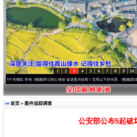
1
2
3
4
5
6
7
8
9
10
锋队”本色
·[视频]
牢记初心使命 奋进复兴征程丨宝塔山下好光景..
·[视频]
因党而生 为党
首页
»
案件追踪调查
公安部公布5起破