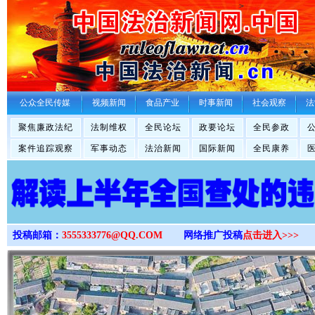
>
公众全民传媒
视频新闻
食品产业
时事新闻
社会观察
法
聚焦廉政法纪
法制维权
全民论坛
政要论坛
全民参政
案件追踪观察
军事动态
法治新闻
国际新闻
全民康养
投稿邮箱：
3555333776@QQ.COM
网络推广投稿
点击进入>>>