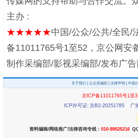
传媒网的支持帮助与合作交流。
完善运行机制助力责任有效落实
一纸欠条
主办 :
★★★★★
中国/公众/公共/全民/
备11011765号1至52，京公网安备：
制作采编部/影视采编部/发布广告
关于我们
|
公众采编部
|
法律声明
| 中国
东山县通报“牛蛙产品抗生素超标问题”
法
京ICP备11011765号1至3
ICP许可证: 京B2-20251785
广
资料编辑/网络推广/法律咨询专线：
010-89525216
QQ