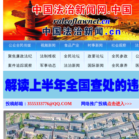
>
公众全民传媒
视频新闻
食品产业
时事新闻
社会观察
法
聚焦廉政法纪
法制维权
全民论坛
政要论坛
全民参政
案件追踪观察
军事动态
法治新闻
国际新闻
全民康养
投稿邮箱：
3555333776@QQ.COM
网络推广投稿
点击进入>>>