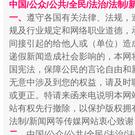
中国/公众/公共/全民/法治/法
一、
遵守各国有关法律、法规，
规及行业规定和网络职业道德，
千年窑火 生生不息
一
间接引起的给他人或（单位）造
递假新闻造成社会影响的，本网
国宪法，保障公民的言论自由和
无意中涉及到您的权益，请及时
或更正。特请来函来电说明本网
站有权先行撤除，以保护版权拥有者
揭开“小金库”的免责幌子
法制/新闻网等传媒网站衷心致谢
二、
中国/公众/公共/全民/法治