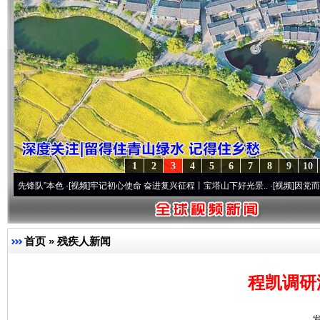
1
2
3
4
5
6
7
8
9
10
”本色
·[视频]
牢记初心使命 奋进复兴征程丨宝塔山下好光景..
·[视频]
因党而生 为党而战
首页
»
残疾人新闻
程凯调研
发