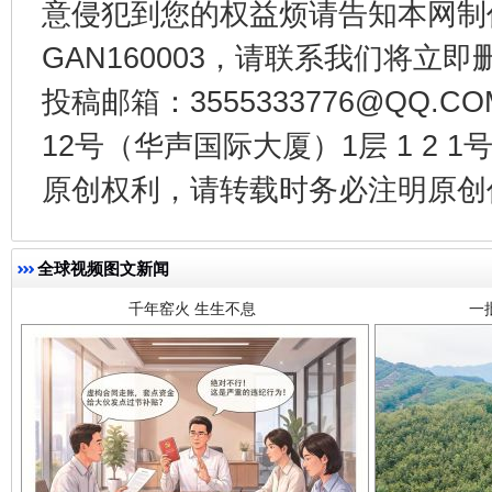
意侵犯到您的权益烦请告知本网制作采编
GAN160003，请联系我们将立即删
投稿邮箱：3555333776@QQ
12号（华声国际大厦）1层 1 2
千年窑火 生生不息
一
原创权利，请转载时务必注明原创作
全球视频图文新闻
揭开“小金库”的免责幌子