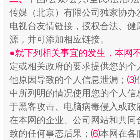
传媒（北京）有限公司独家协办
电视台友情链接，授权合法、健
源，并可添加相应链接。
●就下列相关事宜的发生，本网
定或相关政府的要求提供您的个
受贿1.44亿！段成刚被判无期
从幼儿
他原因导致的个人信息泄漏；
⑶
中所列明的情况使用您的个人信
于黑客攻击、电脑病毒侵入或政
在本网的企业、公司网站和共同
致的任何事态后果；
⑹
本网在各