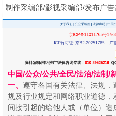
制作采编部/影视采编部/发布广告
东山县通报“牛蛙产品抗生素超标问题”
法
关于我们
|
公众采编部
|
法律声明
| 中国
京ICP备11011765号1至3
ICP许可证: 京B2-20251785
广
资料编辑/网络推广/法律咨询专线：
010-89525216
QQ
中国/公众/公共/全民/法治/法
千年窑火 生生不息
一
一、
遵守各国有关法律、法规，
规及行业规定和网络职业道德，
间接引起的给他人或（单位）造