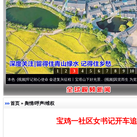
1
2
3
4
5
6
7
8
9
10
视频]
牢记初心使命 奋进复兴征程丨宝塔山下好光景..
·[视频]
因党而生 为党而战——百年
首页
»
舆情/呼声/维权
宝鸡一社区女书记开车追