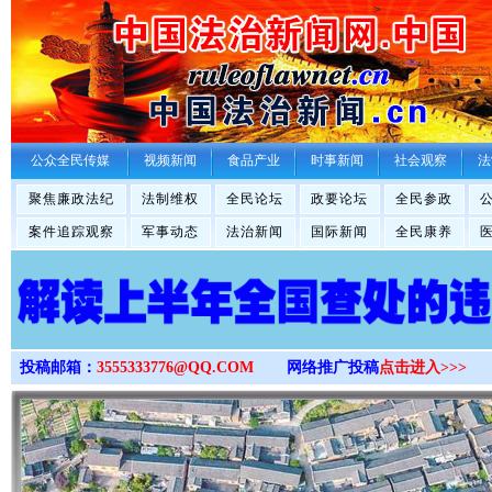
>
公众全民传媒
视频新闻
食品产业
时事新闻
社会观察
法
聚焦廉政法纪
法制维权
全民论坛
政要论坛
全民参政
案件追踪观察
军事动态
法治新闻
国际新闻
全民康养
投稿邮箱：
3555333776@QQ.COM
网络推广投稿
点击进入>>>