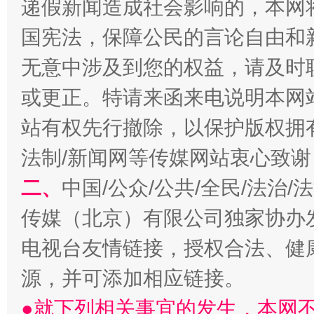
递假新闻造成社会影响的，本网
国宪法，保障公民的言论自由和
无意中涉及到您的权益，请及时
揭开“小金库”的免责幌子
或更正。特请来函来电说明本网
站有权先行撤除，以保护版权拥有者
法制/新闻网等传媒网站衷心致谢
二、
中国/公众/公共/全民/法治
传媒（北京）有限公司独家协办
电视台友情链接，授权合法、健
受贿1.44亿！段成刚被判无期
从幼儿
源，并可添加相应链接。
●就下列相关事宜的发生，本网