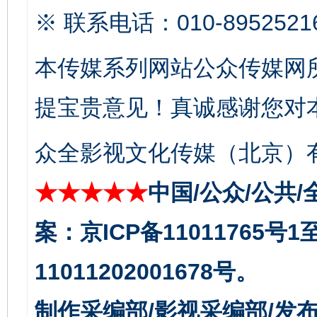
※ 联系电话：010-8952521
东山县通报“牛蛙产品抗生素超标问题”
法
本传媒系列网站公众传媒网
提宝贵意见！真诚感谢您对
众全影视文化传媒（北京）有
★★★★★
中国/公众/公共/
案：京ICP备11011765号
千年窑火 生生不息
一
11011202001678号。
制作采编部/影视采编部/发