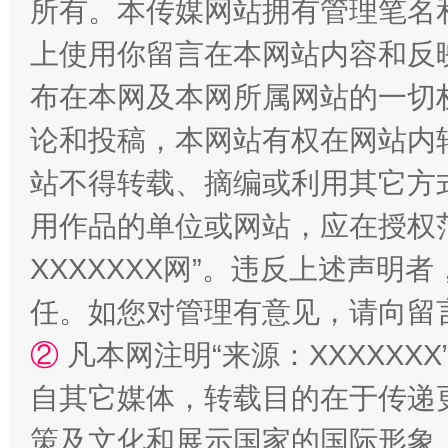
所有。本传媒网站拥有管理笔名
上使用你留言在本网站内容和反
布在本网及本网所属网站的一切
论和投稿，本网站有权在网站内
站不得转载、摘编或利用其它方
镜头丨大暑三秋近
山西：不
用作品的单位或网站，应在授权
XXXXXXX网”。违反上述声
任。如您对管理有意见，请向留
②
凡本网注明“来源：XXXXX
自其它媒体，转载目的在于传递
策及文化和展示国家的国际形象
如何以同查同治破解风腐交织难题
养老服务