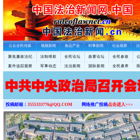
>
公众全民传媒
视频新闻
食品产业
时事新闻
社会观察
法
聚焦廉政法纪
法制维权
全民论坛
政要论坛
全民参政
案件追踪观察
军事动态
法治新闻
国际新闻
全民康养
投稿邮箱：
3555333776@QQ.COM
网络推广投稿
点击进入>>>