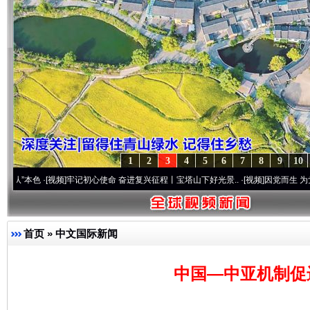
1
2
3
4
5
6
7
8
9
10
·[视频]
牢记初心使命 奋进复兴征程丨宝塔山下好光景..
·[视频]
因党而生 为党而战——百
首页
»
中文国际新闻
中国—中亚机制促