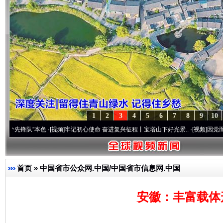
1
2
3
4
5
6
7
8
9
10
”本色
·[视频]
牢记初心使命 奋进复兴征程丨宝塔山下好光景..
·[视频]
因党而生 为党而战
首页
»
中国省市公众网.中国/中国省市信息网.中国
安徽：丰富载体