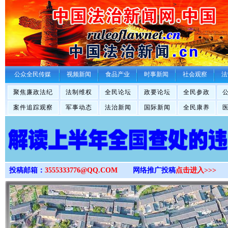
>
公众全民传媒
视频新闻
食品产业
时事新闻
社会观察
法
聚焦廉政法纪
法制维权
全民论坛
政要论坛
全民参政
案件追踪观察
军事动态
法治新闻
国际新闻
全民康养
投稿邮箱：
3555333776@QQ.COM
网络推广投稿
点击进入>>>