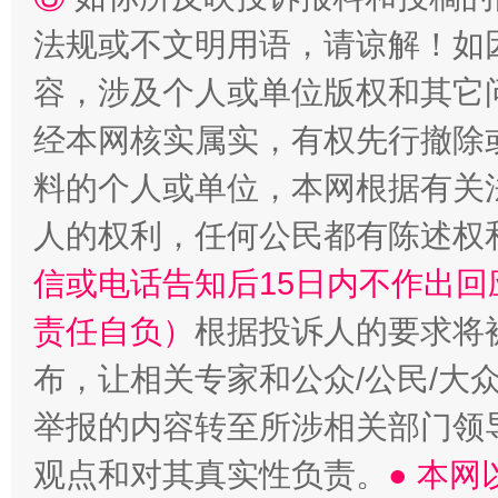
法规或不文明用语，请谅解！如
容，涉及个人或单位版权和其它
经本网核实属实，有权先行撤除
料的个人或单位，本网根据有关
“蜀中异人”王建安的艺术幻境
人的权利，任何公民都有陈述权
信或电话告知后15日内不作出
责任自负）
根据投诉人的要求将
布，让相关专家和公众/公民/大
举报的内容转至所涉相关部门领
观点和对其真实性负责。
● 本