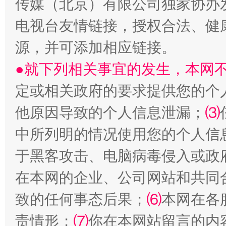
传媒（北京）有限公司独家协办
电视台友情链接，授权合法、健
源，并可添加相应链接。
●就下列相关事宜的发生，本网
定或相关政府的要求提供您的个
受贿1.44亿！段成刚被判无期
从幼儿
他原因导致的个人信息泄漏；
⑶
中所列明的情况使用您的个人信
于黑客攻击、电脑病毒侵入或政
在本网的企业、公司网站和共同
致的任何事态后果；
⑹
本网在各
责情形；
⑺
你在本网站留言的内
全民健身五年计划来了！等你上场