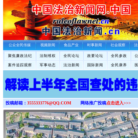
>
公众全民传媒
视频新闻
食品产业
时事新闻
社会观察
法
聚焦廉政法纪
法制维权
全民论坛
政要论坛
全民参政
案件追踪观察
军事动态
法治新闻
国际新闻
全民康养
投稿邮箱：
3555333776@QQ.COM
网络推广投稿
点击进入>>>