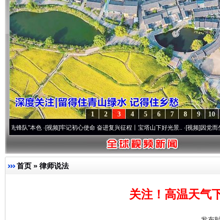
1
2
3
4
5
6
7
8
9
10
”本色
·[视频]
牢记初心使命 奋进复兴征程丨宝塔山下好光景..
·[视频]
因党而生 为党而战
首页
»
律师说法
关注！高温天气
发布时