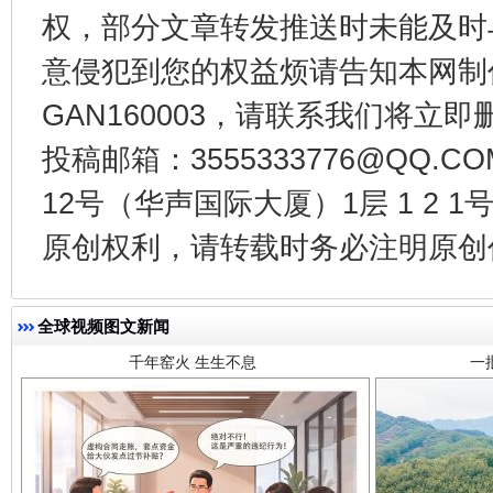
权，部分文章转发推送时未能及时
意侵犯到您的权益烦请告知本网制作采编
GAN160003，请联系我们将立即删
投稿邮箱：3555333776@QQ
12号（华声国际大厦）1层 1 2
千年窑火 生生不息
一
原创权利，请转载时务必注明原创作
全球视频图文新闻