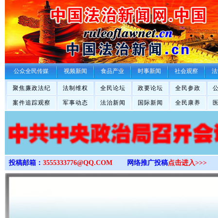
>
公众全民传媒
视频新闻
食品产业
时事新闻
社会观察
法
聚焦廉政法纪
法制维权
全民论坛
政要论坛
全民参政
案件追踪观察
军事动态
法治新闻
国际新闻
全民康养
投稿邮箱：
3555333776@QQ.COM
网络推广投稿
点击进入>>>