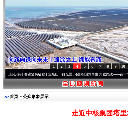
1
2
3
4
5
6
7
8
9
10
命 奋进复兴征程丨宝塔山下好光景..
·[视频]
因党而生 为党而战——百年“纪”事⑧加强纪
首页
»
公众形象展示
走近中核集团塔里