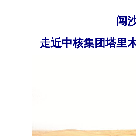
闯沙
走近中核集团塔里