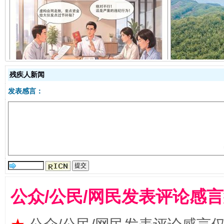
揭开“小金库”的免责幌子
残疾人新闻
发表感言：
受贿1.44亿！段成刚被判无期
从幼儿
公众/公民/网民发表评论感