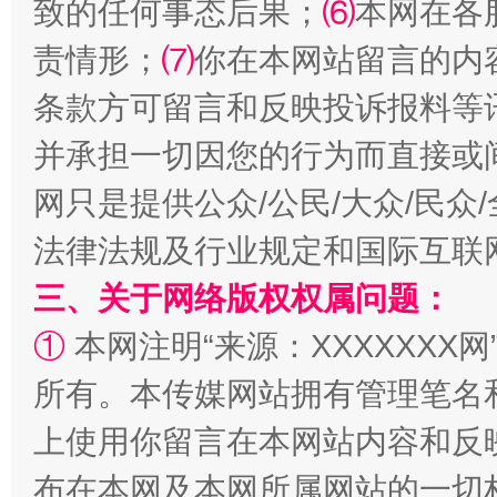
致的任何事态后果；
⑹
本网在各
责情形；
⑺
你在本网站留言的内
条款方可留言和反映投诉报料等
全民健身五年计划来了！等你上场
并承担一切因您的行为而直接或
网只是提供公众/公民/大众/民
法律法规及行业规定和国际互联
三、关于网络版权权属问题：
①
本网注明“来源：XXXXXXX网
所有。本传媒网站拥有管理笔名
阿坝州三大球赛在茂县开幕
规模最
上使用你留言在本网站内容和反
布在本网及本网所属网站的一切