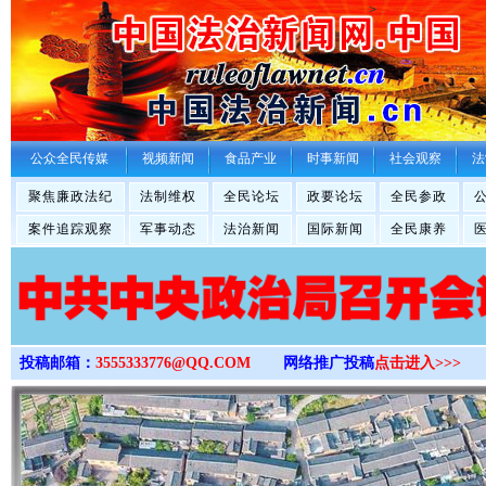
>
公众全民传媒
视频新闻
食品产业
时事新闻
社会观察
法
聚焦廉政法纪
法制维权
全民论坛
政要论坛
全民参政
案件追踪观察
军事动态
法治新闻
国际新闻
全民康养
投稿邮箱：
3555333776@QQ.COM
网络推广投稿
点击进入>>>