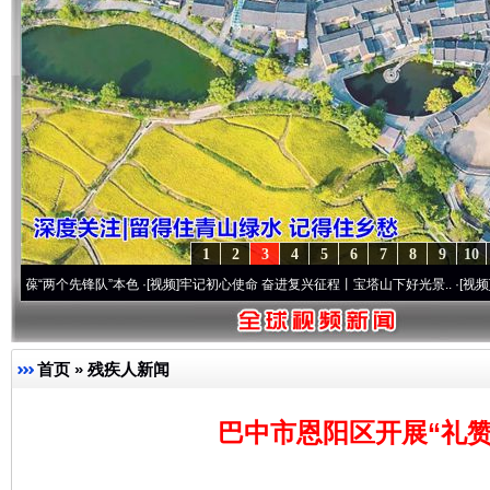
1
2
3
4
5
6
7
8
9
10
先锋队”本色
·[视频]
牢记初心使命 奋进复兴征程丨宝塔山下好光景..
·[视频]
因党而生 为
首页
»
残疾人新闻
巴中市恩阳区开展“礼赞