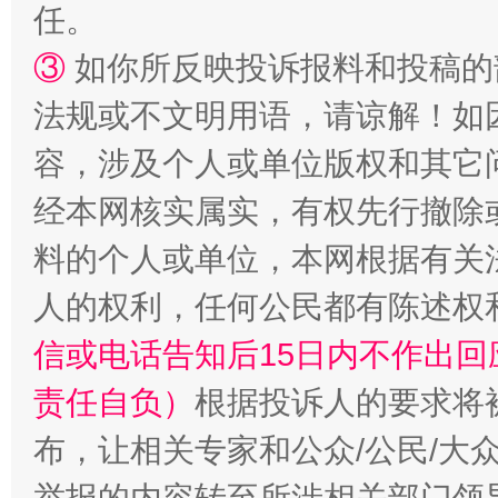
任。
扯下公款旅游的“隐身衣”
如何以同
③
如你所反映投诉报料和投稿的
法规或不文明用语，请谅解！如
容，涉及个人或单位版权和其它
经本网核实属实，有权先行撤除
料的个人或单位，本网根据有关
人的权利，任何公民都有陈述权
“蜀中异人”王建安的艺术幻境
信或电话告知后15日内不作出
责任自负）
根据投诉人的要求将
布，让相关专家和公众/公民/大