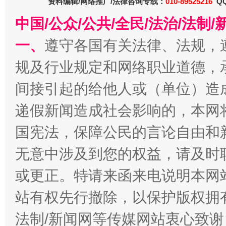
资料编辑/网络推广/法律咨询专线：
010-89525216
QQ
中国/公众/公共/全民/法治/法
一、
遵守各国有关法律、法规，
规及行业规定和网络职业道德，
间接引起的给他人或（单位）造
递假新闻造成社会影响的，本网
千年窑火 生生不息
一
国宪法，保障公民的言论自由和
无意中涉及到您的权益，请及时
或更正。特请来函来电说明本网
站有权先行撤除，以保护版权拥有者
法制/新闻网等传媒网站衷心致谢