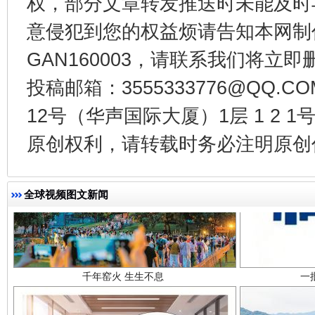
权，部分文章转发推送时未能及时
意侵犯到您的权益烦请告知本网制作采编
GAN160003，请联系我们将立即删
投稿邮箱：3555333776@QQ
12号（华声国际大厦）1层 1 2
原创权利，请转载时务必注明原创作
千年窑火 生生不息
一
全球视频图文新闻