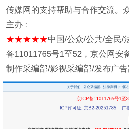
传媒网的支持帮助与合作交流。
主办 :
★★★★★
中国/公众/公共/全民/
完善运行机制助力责任有效落实
一纸欠条
备11011765号1至52，京公网安备：
制作采编部/影视采编部/发布广告
关于我们
|
公众采编部
|
法律声明
| 中国
京ICP备11011765号1至3
ICP许可证: 京B2-20251785
广
东山县通报“牛蛙产品抗生素超标问题”
法