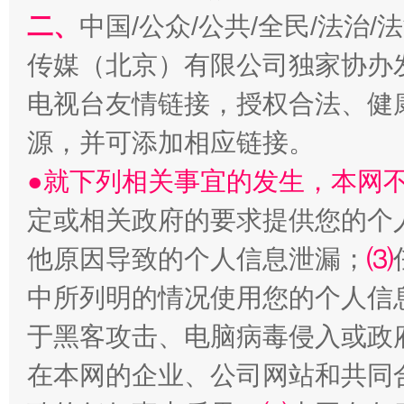
二、
中国/公众/公共/全民/法治
揭开“小金库”的免责幌子
传媒（北京）有限公司独家协办
电视台友情链接，授权合法、健
源，并可添加相应链接。
●就下列相关事宜的发生，本网
定或相关政府的要求提供您的个
他原因导致的个人信息泄漏；
⑶
受贿1.44亿！段成刚被判无期
从幼儿
中所列明的情况使用您的个人信
于黑客攻击、电脑病毒侵入或政
在本网的企业、公司网站和共同