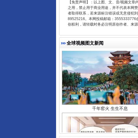
【免责声明】：以上图、文、音/视频文章
之用，禁止用于商业用途，并不代表本网赞
者取得联系，若来源标注错误或无意侵犯到您的
89525216。本网投稿邮箱：355533
创权利，请转载时务必注明原创作者、来源：
全球视频图文新闻
千年窑火 生生不息