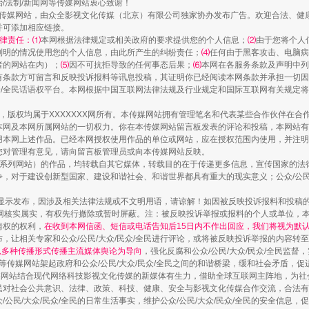
治/法制/新闻网等传媒网站衷心致谢！
新闻网等传媒网站，由众全影视文化传媒（北京）有限公司独家协办发布广告。欢迎合法、
并可添加相应链接。
律责任：⑴
本网根据法律规定或相关政府的要求提供您的个人信息；
⑵
由于您将个人
列明的情况使用您的个人信息，由此所产生的纠纷责任；
⑷
任何由于黑客攻击、电脑病
者的网站在内）；
⑸
因不可抗拒导致的任何事态后果；
⑹
本网在各服务条款及声明中列
有条款方可留言和反映投诉报料等讯息投稿，其证明你已经阅读本网条款并承担一切因
民众/全民话语权平台。本网根据中国互联网法律法规及行业规定和国际互联网有关规定
作品，版权均属于XXXXXXX网所有。本传媒网站拥有管理笔名和代表某些合作伙伴在
本网及本网所属网站的一切权力。你在本传媒网站留言板发表的评论和投稿，本网站有
本网上述作品。已经本网授权使用作品的单位或网站，应在授权范围内使用，并注明“来
您对管理有意见，请向留言板管理员或向本传媒网站反映。
镜头丨大暑三秋近
本传媒系列网站）的作品，均转载自其它媒体，转载目的在于传递更多信息，宣传国家的
，对于建设创新型国家、建设和谐社会、和谐世界都具有重大的现实意义；公众/公民/
显示发布，因涉及相关法律法规或不文明用语，请谅解！如因被反映投诉报料和投稿
网核实属实，有权先行撤除或暂时屏蔽。注：被反映投诉举报或报料的个人或单位，
情权的权利，
在收到本网信函、短信或电话告知后15日内不作出回应，我们将视为默
，让相关专家和公众/公民/大众/民众/全民进行评论，或将被反映投诉举报的内容转
网以多种传播形式传播主流媒体舆论为导向
，强化反腐和公众/公民/大众/民众/全民监
等传媒网站架起政府和公众/公民/大众/民众/全民之间的和谐桥梁，缓和社会矛盾，
媒网站结合现代网络科技影视文化传媒的新媒体有生力，借助全球互联网主阵地，为社会
全民对社会公共意识、法律、政策、科技、健康、安全与影视文化传媒合作交流，合法有效
公民/大众/民众/全民的日常生活事实，维护公众/公民/大众/民众/全民的安全信息，促