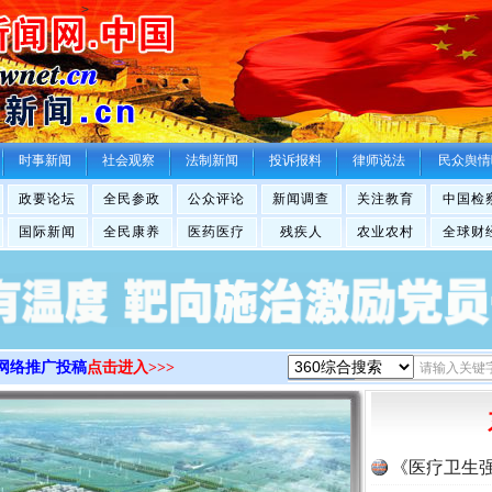
>
时事新闻
社会观察
法制新闻
投诉报料
律师说法
民众舆情
政要论坛
全民参政
公众评论
新闻调查
关注教育
中国检
国际新闻
全民康养
医药医疗
残疾人
农业农村
全球财
网络推广投稿
点击进入>>>
《医疗卫生