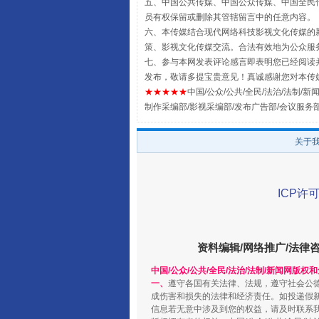
五、中国公共传媒、中国公众传媒、中国全民传媒China 
员有权保留或删除其管辖留言中的任意内容。
六、本传媒结合现代网络科技影视文化传媒的新
策、影视文化传媒交流。合法有效地为公众服
七、参与本网发表评论感言即表明您已经阅读并
发布，敬请多提宝贵意见！真诚感谢您对本传
★★★★★
中国/公众/公共/全民/法治/法制/新闻
全民健身五年计划来了！等你上
制作采编部/影视采编部/发布广告部/会议服务
关于
ICP许可
资料编辑/网络推广/法律
中国/公众/公共/全民/法治/法制/新闻网版权
一、
遵守各国有关法律、法规，遵守社会公
阿坝州三大球赛在茂县开幕
成伤害和损失的法律和经济责任。如投递假
信息若无意中涉及到您的权益，请及时联系