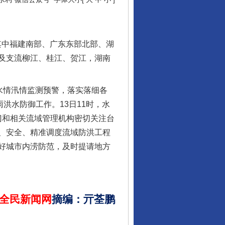
其中福建南部、广东东部北部、湖
及支流柳江、桂江、贺江，湖南
行业协会接连发公告
水情汛情监测预警，落实落细各
洪水防御工作。13日11时，水
门和相关流域管理机构密切关注台
、安全、精准调度流域防洪工程
好城市内涝防范，及时提请地方
全民新闻网
摘编
：
亓荃鹏
让核能赋能千行百业