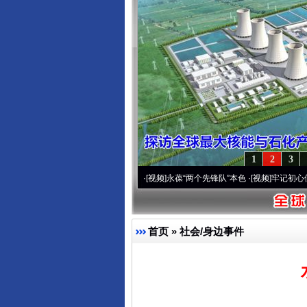
1
2
3
20周年 深刻改变雪域高原..
·[视频]
永葆“两个先锋队”本色
·[视频]
牢记初心使命 奋进
首页
»
社会/身边事件