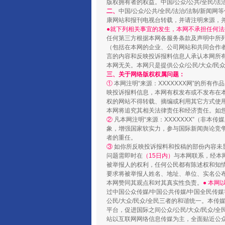
版权拥有者的权益。中国/公众/公共/全民/法
二、
中国/公众/公共/全民/法治/法制/
康网站和报刊电视台转载，并请注明来源，
●就下列相关事宜的发生，本网不承担任何法
任何第三方根据本网各服务条款及声明中所
（包括在本网的企业、公司网站和共同合作
言的内容和反映投诉报料信息人承认本网所
本网无关。本网只是提供公众/公民/大众/
三、关于网络版权权属问题：
①
本网注明“来源：XXXXXXX网”的所有
映投诉报料信息，本网有权发布或不发布在
权的网站不得转载、摘编或利用其它方式使用
本网将追究其相关法律责任和经济责任。如
国家大学科技园优化重塑工作
②
凡本网注明“来源：XXXXXXX”（非
象，增强国家软实力，参与国际新闻舆论竞争
者的重任。
③
如你所反映投诉报料和投稿的部份内容未
问题需即时在
（15日内）
与本网联系，经本
被举报人的权利，任何公民都有陈述权和知
要求将被举报人姓名、地址、单位、实名公布
本网赞同其观点和对其真实性负责。
● 本
过中国公众传媒/中国公共传媒/中国全民传媒
公民/大众/民众/全民三者的和谐统一。本传
平台，促进国际之间公众/公民/大众/民众/
站以互联网网络信息传媒为主，全面贴近公众/