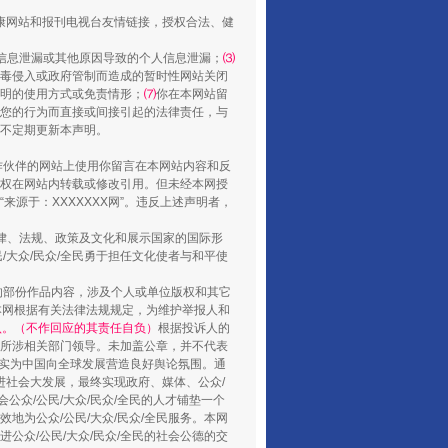
健康网站和报刊电视台友情链接，授权合法、健
信息泄漏或其他原因导致的个人信息泄漏；
⑶
毒侵入或政府管制而造成的暂时性网站关闭
明的使用方式或免责情形；
⑺
你在本网站留
您的行为而直接或间接引起的法律责任，与
将不定期更新本声明。
合作伙伴的网站上使用你留言在本网站内容和反
权在网站内转载或修改引用。但未经本网授
源于：XXXXXXX网”。违反上述声明者，
山西：不断增强治理腐败综合效能
法律、法规、政策及文化和展示国家的国际形
大众/民众/全民勇于担任文化使者与和平使
的部份作品内容，涉及个人或单位版权和其它
本网根据有关法律法规规定，为维护举报人和
认。（不作回应的其责任自负）
根据投诉人的
至所涉相关部门领导。未加盖公章，并不代表
督，实为中国向全球发展营造良好舆论氛围。通
促进社会大发展，最终实现政府、媒体、公众/
公众/公民/大众/民众/全民的人才铺垫一个
地为公众/公民/大众/民众/全民服务。本网
进公众/公民/大众/民众/全民的社会公德的交