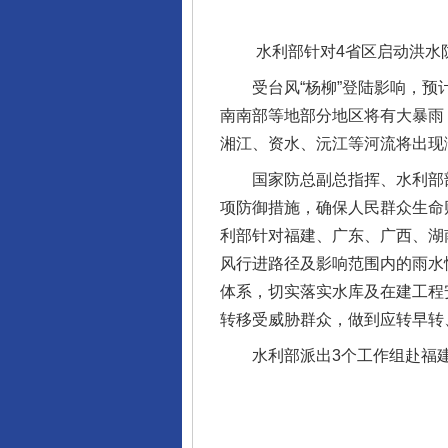
水利部针对4省区启动洪水防
受台风“杨柳”登陆影响，预计
南南部等地部分地区将有大暴雨
湘江、资水、沅江等河流将出现
完善运行机制助力责任有效落
国家防总副总指挥、水利部部长
项防御措施，确保人民群众生命财
利部针对福建、广东、广西、湖
风行进路径及影响范围内的雨水
体系，切实落实水库及在建工程
转移受威胁群众，做到应转早转
水利部派出3个工作组赴福建
东山县通报“牛蛙产品抗生素超标问