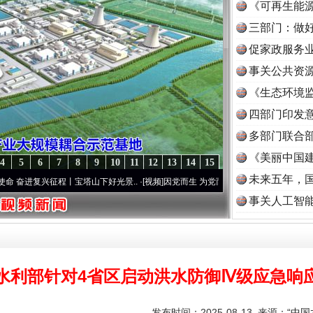
《可再生能源
三部门：做好
促家政服务业
事关公共资
《生态环境监
读
四部门印发
多部门联合部
《美丽中国建
4
5
6
7
8
9
10
11
12
13
14
15
未来五年，
复兴征程丨宝塔山下好光景..
·[视频]
因党而生 为党而战——百年“纪”事⑧加强纪律..
·[
事关人工智
水利部针对4省区启动洪水防御Ⅳ级应急响
发布时间：2025-08-13 来源：
“中