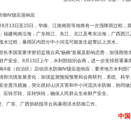
御Ⅳ级应急响应
8月13日至15日，华南、江南南部等地将有一次强降雨过程，
；福建闽南沿海，广东韩江、东江、北江及粤东沿海，广西西江
涨水过程，暴雨区内部分中小河流可能发生超警以上洪水。
实
一纸欠条伤亲情 巡回调解促和解..
李国英要求密切监视台风“杨柳”发展及影响态势，加强雨情
产安全。8月13日上午，水利部组织会商，进一步安排部署暴雨
南4省（自治区）启动洪水防御Ⅳ级应急响应，要求地方水利部
情和汛情发展变化，加强监测预报预警和会商研判，系统、科学
安全度汛措施，突出抓好山洪灾害和中小河流洪水防御，协同做
、应转尽转、应转快转，确保人民群众生命财产安全。
、广东、广西协助指导台风暴雨洪水防御工作。
中国
题”
法徽映军营 权益有保障