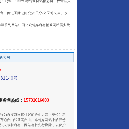
egal system news等传媒网站信息留言板管理人
台，促进国际之间公众/民众/公民对法律、政
本传媒系列网站中国公众传媒所有辅助网站属多元
。
让传统村落焕发生机
/新闻网
号
1140号
法律咨询热线：
15701616003
行为直接或间接引起的给他人或（单位）造
走走走！国家喊你健身啦
言论自由和新闻自由。本传媒网站中的部份
法人版权所有，网站有权先行撤除，以保护