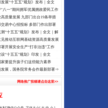
发展“十五五”规划》发布｜全文
"八一"期间拥军优属拥政爱民工作
高质量发展 九部门出台19条举措
源交易中心招投标 多部门作出部署
测“十五五”规划》发布｜全文｜解
意见推动互联网基础资源高质量发展
署开展安全生产“打非治违”工作
设“十五五”规划》印发｜全文
国家要提升孩子们这些能力素养
视频]
牢记初心使命 奋进复兴征程丨“转折之城”激荡..
·[视频]
牢记初心使命 奋进复兴征程丨
能发展，国务院常务会作最新部署⇒
网络推广投稿请点击这里>>
应
国水利”微信公众号
字体大小[
大
中
小
]