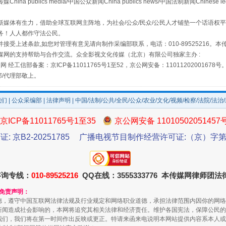
publics media/中国公众新闻China publics news/中国法制新闻Chinese l
媒体有生力，借助全球互联网主阵地，为社会/公众/民众/公民人才铺垫一个话语权平
务！人人都作守法公民。
接受上述条款,如您对管理有意见请向制作采编部联系，电话：010-89525216。
媒网的支持帮助与合作交流。众全影视文化传媒（北京）有限公司独家主办 :
网 经工信部备案：京ICP备11011765号1至52，京公网安备：11011202001678号
场
事关残疾人未来5年
部/代理部敬上。
我们
|
公众采编部
|
法律声明
| 中国/法制/公共/全民/公众/农业/文化/视频/检察/法院/法治
京ICP备11011765号1至35
京公网安备 11010502051457
证: 京B2-20251785
广播电视节目制作经营许可证:（京）字第3
咨询专线：
010-89525216
QQ在线：3555333776 本传媒网律师团
和免责声明：
德，遵守中国互联网法律法规及行业规定和网络职业道德，承担法律范围内因你的网络
规模最大的光氢储一体化项目
新闻造成社会影响的，本网将追究其相关法律和经济责任。维护各国宪法，保障公民的
我们，我们将在第一时间作出反映或更正。特请来函来电说明本网站提供内容系本人或