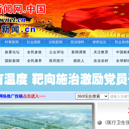
>
时事新闻
社会观察
法制新闻
投诉报料
律师说法
民众舆情
政要论坛
全民参政
公众评论
新闻调查
关注教育
中国检
国际新闻
全民康养
医药医疗
残疾人
农业农村
全球财
网络推广投稿
点击进入>>>
《医疗卫生