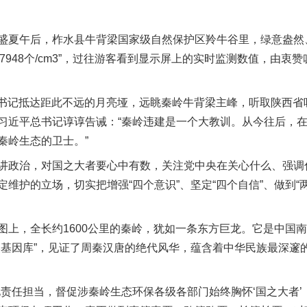
夏午后，柞水县牛背梁国家级自然保护区羚牛谷里，绿意盎然
：7948个/cm3”，过往游客看到显示屏上的实时监测数值，由衷
总书记抵达距此不远的月亮垭，远眺秦岭牛背梁主峰，听取陕西省
习近平总书记谆谆告诫：“秦岭违建是一个大教训。从今往后，
秦岭生态的卫士。”
政治，对国之大者要心中有数，关注党中央在关心什么、强调
维护的立场，切实把增强“四个意识”、坚定“四个自信”、做到“
，全长约1600公里的秦岭，犹如一条东方巨龙。它是中国南
然基因库”，见证了周秦汉唐的绝代风华，蕴含着中华民族最深邃
任担当，督促涉秦岭生态环保各级各部门始终胸怀‘国之大者’