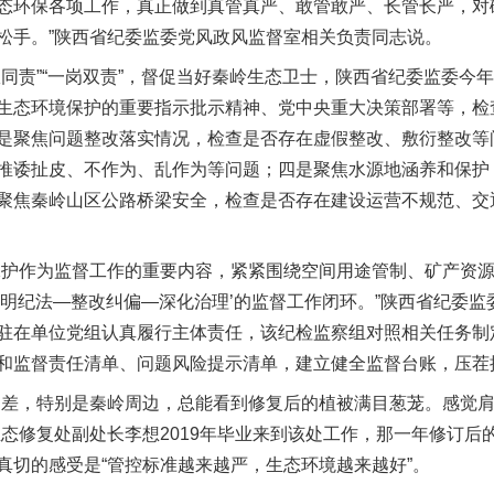
态环保各项工作，真正做到真管真严、敢管敢严、长管长严，对
松手。”陕西省纪委监委党风政风监督室相关负责同志说。
责”“一岗双责”，督促当好秦岭生态卫士，陕西省纪委监委今
生态环境保护的重要指示批示精神、党中央重大决策部署等，检
是聚焦问题整改落实情况，检查是否存在虚假整改、敷衍整改等
推诿扯皮、不作为、乱作为等问题；四是聚焦水源地涵养和保护
聚焦秦岭山区公路桥梁安全，检查是否存在建设运营不规范、交
护作为监督工作的重要内容，紧紧围绕空间用途管制、矿产资源
严明纪法—整改纠偏—深化治理’的监督工作闭环。”陕西省纪委
驻在单位党组认真履行主体责任，该纪检监察组对照相关任务制
和监督责任清单、问题风险提示清单，建立健全监督台账，压茬
差，特别是秦岭周边，总能看到修复后的植被满目葱茏。感觉肩
生态修复处副处长李想2019年毕业来到该处工作，那一年修订后
真切的感受是“管控标准越来越严，生态环境越来越好”。