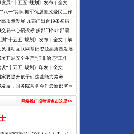
发展“十五五”规划》发布｜全文
"八一"期间拥军优属拥政爱民工作
高质量发展 九部门出台19条举措
源交易中心招投标 多部门作出部署
测“十五五”规划》发布｜全文｜解
意见推动互联网基础资源高质量发展
署开展安全生产“打非治违”工作
设“十五五”规划》印发｜全文
国家要提升孩子们这些能力素养
牢记初心使命 奋进复兴征程丨“转折之城”激荡..
·[视频]
牢记初心使命 奋进复兴征程丨红船
能发展，国务院常务会作最新部署⇒
网络推广投稿请点击这里>>
士
纪委国家监委网站
字体大小[
大
中
小
]