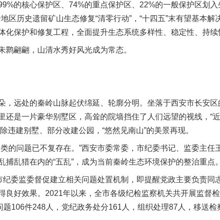
%的核心保护区、74%的重点保护区、22%的一般保护区划入
秦岭地区历史遗留矿山生态修复“清零行动”，“十四五”末有望基本
体化保护和修复工程，全面提升生态系统多样性、稳定性、持续
鹮翩翩，山清水秀好风光成为常态。
，远处的秦岭山脉起伏绵延、轮廓分明。坐落于西安市长安区
里还是一片豪华别墅区，高耸的院墙挡住了人们远望的视线，“近
拆除违建别墅、部分改建公园，“悠然见南山”的美景再现。
的问题已不复存在。”西安市委常委，市纪委书记、监委主任
乱捕乱猎在内的“五乱”，成为当前秦岭生态环境保护的整治重点
纪委监委督促建立相关问题处置机制，即提醒党政主要负责同
良好效果。2021年以来，全市各级纪检监察机关共开展监督检
题106件248人，党纪政务处分161人，组织处理87人，移送检