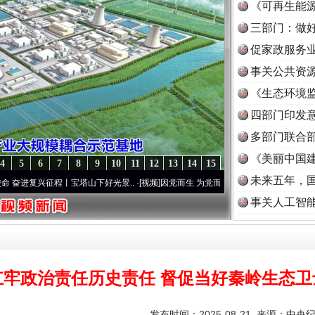
《可再生能源
三部门：做好
促家政服务业
事关公共资
《生态环境监
读
四部门印发
多部门联合部
《美丽中国建
4
5
6
7
8
9
10
11
12
13
14
15
未来五年，
征程丨宝塔山下好光景..
·[视频]
因党而生 为党而战——百年“纪”事⑧加强纪律..
·[视频]
事关人工智
扛牢政治责任历史责任 督促当好秦岭生态卫
发布时间：2025-08-21 来源：
中央