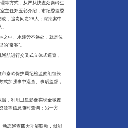
理等方式，从严从快查处秦岭生
督室主任郑玉彰介绍，市纪委监委
彻改，追责问责28人；深挖案中
人。
林之中。水洼旁不远处，就是位
的“常客”。
机巡航进行交叉式立体式巡查，
驻市秦岭保护局纪检监察组组长
方式加强事中巡查、事后监督，
数据，利用卫星影像实现全域覆
资源等信息随时查询；另一方
、动态巡查四大功能联动，就能