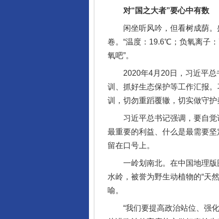
对“国之大者”要心中有数
闲坐听风吟，但看树成荫。盛
卷。“温度：19.6℃；负氧离子
氧吧”。
2020年4月20日，习近平
训、抓好生态保护等工作汇报。
训，切勿重蹈覆辙，切实做守护
习近平总书记强调，要自觉讲
最重要的利益、什么是最需要坚定
留在口号上。
一岭划南北。在中国地理版图上
水岭，被誉为野生动植物的“天
喻。
“我们要提高政治站位、强化责