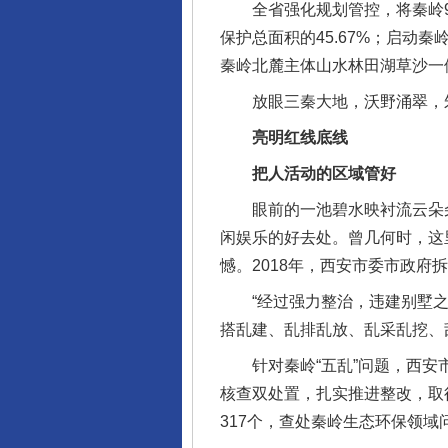
全省强化规划管控，将秦岭99
保护总面积的45.67%；启动
秦岭北麓主体山水林田湖草沙一
放眼三秦大地，沃野涌翠，朱
亮明红线底线
把人活动的区域管好
眼前的一池碧水映衬流云朵朵
闲娱乐的好去处。曾几何时，这
憾。2018年，西安市委市政府
“经过强力整治，违建别墅之类
搭乱建、乱排乱放、乱采乱挖、
针对秦岭“五乱”问题，西安市
核查双处置，扎实推进整改，取得
317个，查处秦岭生态环保领域问