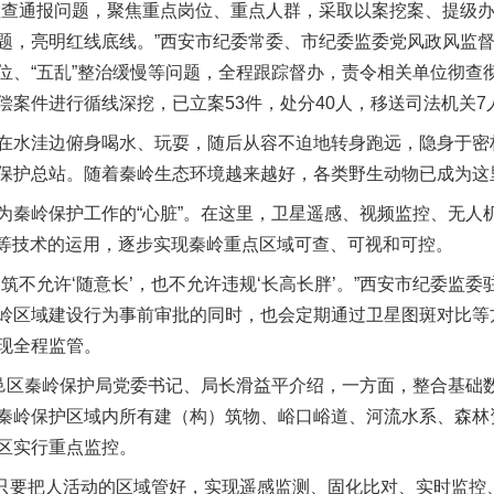
查通报问题，聚焦重点岗位、重点人群，采取以案挖案、提级办
题，亮明红线底线。”西安市纪委常委、市纪委监委党风政风监
位、“五乱”整治缓慢等问题，全程跟踪督办，责令相关单位彻查
偿案件进行循线深挖，已立案53件，处分40人，移送司法机关7
水洼边俯身喝水、玩耍，随后从容不迫地转身跑远，隐身于密
保护总站。随着秦岭生态环境越来越好，各类野生动物已成为这里
岭保护工作的“心脏”。在这里，卫星遥感、视频监控、无人
警等技术的运用，逐步实现秦岭重点区域可查、可视和可控。
不允许‘随意长’，也不允许违规‘长高长胖’。”西安市纪委监委
岭区域建设行为事前审批的同时，也会定期通过卫星图斑对比等
现全程监管。
区秦岭保护局党委书记、局长滑益平介绍，一方面，整合基础
秦岭保护区域内所有建（构）筑物、峪口峪道、河流水系、森林
区实行重点监控。
只要把人活动的区域管好，实现遥感监测、固化比对、实时监控