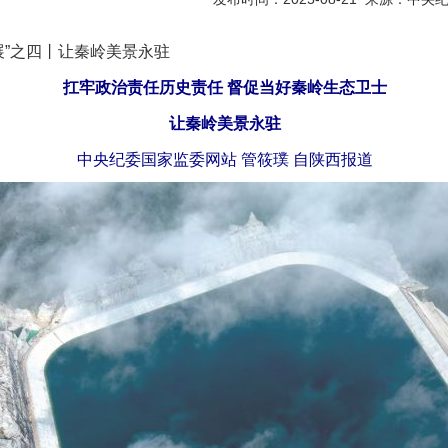
”之四丨让秦岭美景永驻
扛牢政治责任历史责任 督促当好秦岭生态卫士
让秦岭美景永驻
中央纪委国家监委网站 管筱璞 自陕西报道