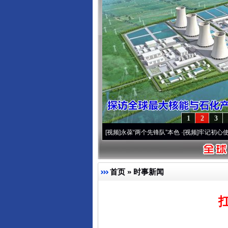
1
2
3
周年 深刻改变雪域高原..
·[视频]
永葆“两个先锋队”本色
·[视频]
牢记初心使命 奋进复兴
首页
»
时事新闻