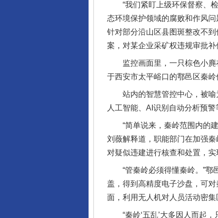
“我们紧盯上级环保督察、检
态环境保护领域的腐败和作风问
针对部分沿山区县图斑整改不到
案，对某企业采矿权违规审批补
监控画面里，一只棕色小麂在
于西安市太平峪口的鄠邑区秦岭
站内的智慧管控中心，被喻为秦
人工智能、AI识别自动分析预
“简单说来，秦岭范围内的建筑
刘薇解释道，职能部门在加强秦
对疑似违建进行核查和处置，实
“管秦岭必须得懂秦岭。”鄠邑
盖，得到高精度电子沙盘，可对
面，利用无人机对人员活动密集
“秦岭‘五乱’大多因人而起，