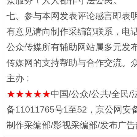
众服务！人人都作守法公民。
“蜀中异人”王建安的艺术幻境
七、参与本网发表评论感言即表明
有意见请向制作采编部联系，电话：0
公众传媒所有辅助网站属多元发
传媒网的支持帮助与合作交流。
主办 :
完善运行机制助力责任有效落实
一纸欠条
★★★★★
中国/公众/公共/全民/
备11011765号1至52，京公网安备：
制作采编部/影视采编部/发布广告