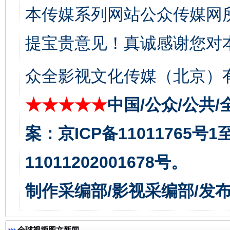
本传媒系列网站公众传媒网
提宝贵意见！真诚感谢您对
东山县通报“牛蛙产品抗生素超标问题”
法
众全影视文化传媒（北京）有
★★★★★
中国/公众/公共/
案：京ICP备11011765号
11011202001678号。
制作采编部/影视采编部/发
千年窑火 生生不息
一
全球视频图文新闻