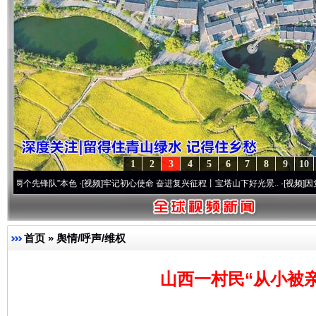
1
2
3
4
5
6
7
8
9
10
锋队”本色
·[视频]
牢记初心使命 奋进复兴征程丨宝塔山下好光景..
·[视频]
因党而生 为党
首页
»
舆情/呼声/维权
山西一村民“从小被