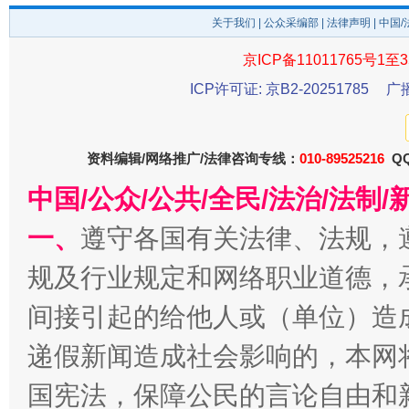
关于我们
|
公众采编部
|
法律声明
| 中国
京ICP备11011765号1至3
东山县通报“牛蛙产品抗生素超标问题”
法
ICP许可证: 京B2-20251785
广
资料编辑/网络推广/法律咨询专线：
010-89525216
QQ
中国/公众/公共/全民/法治/法
一、
遵守各国有关法律、法规，
规及行业规定和网络职业道德，
间接引起的给他人或（单位）造
千年窑火 生生不息
一
递假新闻造成社会影响的，本网
国宪法，保障公民的言论自由和