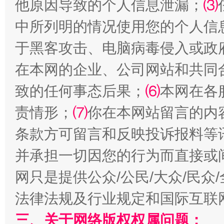
他原因导致的个人信息泄漏；
⑶
中所列明的情况使用您的个人信
于黑客攻击、电脑病毒侵入或政
在本网的企业、公司网站和共同
致的任何事态后果；
⑹
本网在各
责情形；
⑺
你在本网站留言的内
全民健身五年计划来了！等你上场
条款方可留言和反映投诉报料等
并承担一切因您的行为而直接或
网只是提供公众/公民/大众/民
法律法规及行业规定和国际互联
三、关于网络版权权属问题：