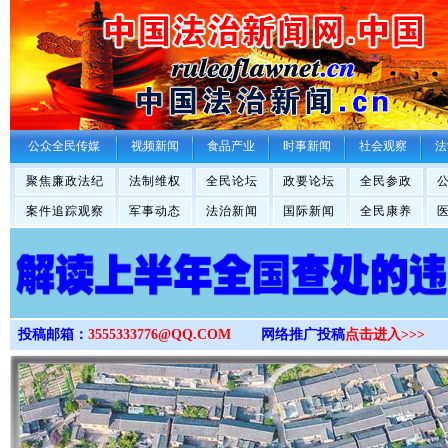
>
公众全民传媒
视频新闻
食品产业
时事新闻
社会观察
法
聚焦廉政法纪
法制维权
全民论坛
政要论坛
全民参政
案件追踪观察
军事动态
法治新闻
国际新闻
全民康养
投稿邮箱：
3555333776@QQ.COM
网络推广投稿
点击进入>>>