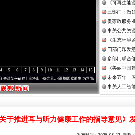
《可再生能源
三部门：做好
促家政服务业
事关公共资
《生态环境监
读
四部门印发
多部门联合部
《美丽中国建
4
5
6
7
8
9
10
11
12
13
14
15
未来五年，
征程丨宝塔山下好光景..
·[视频]
因党而生 为党而战——百年“纪”事⑧加强纪律..
·[视频]
事关人工智
关于推进耳与听力健康工作的指导意见》
发布时间：2025-08-22 来源