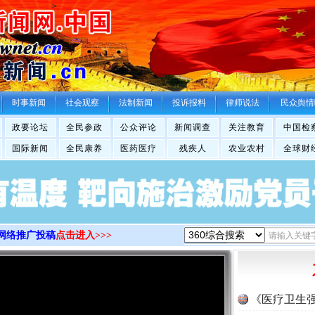
>
时事新闻
社会观察
法制新闻
投诉报料
律师说法
民众舆情
政要论坛
全民参政
公众评论
新闻调查
关注教育
中国检
国际新闻
全民康养
医药医疗
残疾人
农业农村
全球财
网络推广投稿
点击进入>>>
《医疗卫生