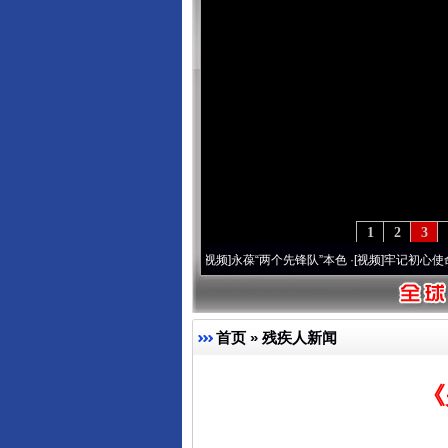
1
2
3
周年 深刻改变雪域高原..
·[视频]
永葆“两个先锋队”本色
·[视频]
牢记初心使命 奋进复兴
首页
»
残疾人新闻
《