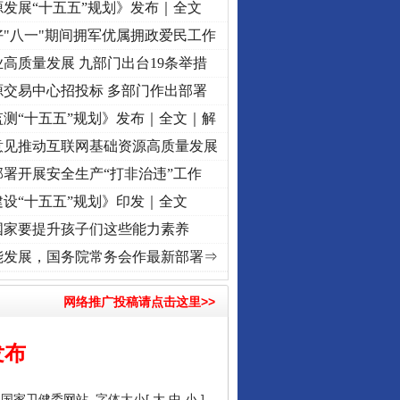
发展“十五五”规划》发布｜全文
"八一"期间拥军优属拥政爱民工作
高质量发展 九部门出台19条举措
源交易中心招投标 多部门作出部署
测“十五五”规划》发布｜全文｜解
意见推动互联网基础资源高质量发展
署开展安全生产“打非治违”工作
设“十五五”规划》印发｜全文
国家要提升孩子们这些能力素养
牢记初心使命 奋进复兴征程丨“转折之城”激荡..
·[视频]
牢记初心使命 奋进复兴征程丨红船
能发展，国务院常务会作最新部署⇒
网络推广投稿请点击这里>>
发布
：
国家卫健委网站
字体大小[
大
中
小
]