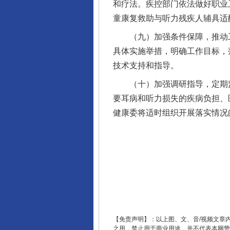
和疗法。疾控部门依法做好职业
童康复救助与听力残疾人辅具适
（九）加强条件保障，推动工
具体实施举措，明确工作目标，
完善运行机制助力责任有效落
技术支持和指导。
（十）加强调研指导，定期监
要耳病和听力损失的疾病负担、
健康委将适时组织开展落实情况
东山县通报“牛蛙产品抗生素超标问
【免责声明】：以上图、文、音/视频文章
之用，禁止用于商业用途，并不代表本网赞