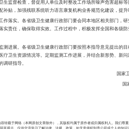
卫生监督检查，督促用人单位及时整改工作场所噪声危害超标等
配补贴，加强残联系统听力语言康复机构业务规范化建设，提升
作落实。各省级卫生健康行政部门要会同本地区相关部门，研
落实责任，确保取得实效。工作过程中，积极发挥全国和各级防
实
一纸欠条伤亲情 巡回调解促和解..
测进展。各省级卫生健康行政部门要按照本指导意见提出的目
医疗卫生资源情况等。定期监测工作进展，并结合新形势、新问
的调研指导。
国家
题”
法徽映军营 权益有保障
内容转载于网络（本网原创文章除外），其版权均属于原作者或归属权利人。我们尊
同其观点。仅供交流学习了解法律、法规、政策，如无意侵犯到贵公司或个人的知识