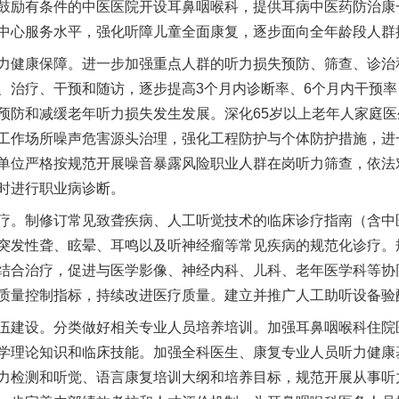
鼓励有条件的中医医院开设耳鼻咽喉科，提供耳病中医药防治康
中心服务水平，强化听障儿童全面康复，逐步面向全年龄段人群
健康保障。进一步加强重点人群的听力损失预防、筛查、诊治
、治疗、干预和随访，逐步提高3个月内诊断率、6个月内干预
预防和减缓老年听力损失发生发展。深化65岁以上老年人家庭
工作场所噪声危害源头治理，强化工程防护与个体防护措施，进
单位严格按规范开展噪音暴露风险职业人群在岗听力筛查，依法
时进行职业病诊断。
。制修订常见致聋疾病、人工听觉技术的临床诊疗指南（含中
突发性聋、眩晕、耳鸣以及听神经瘤等常见疾病的规范化诊疗。
结合治疗，促进与医学影像、神经内科、儿科、老年医学科等协
质量控制指标，持续改进医疗质量。建立并推广人工助听设备验
建设。分类做好相关专业人员培养培训。加强耳鼻咽喉科住院
学理论知识和临床技能。加强全科医生、康复专业人员听力健康
力检测和听觉、语言康复培训大纲和培养目标，规范开展从事听