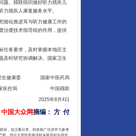
问题。残联组织做好听力残疾儿
听力残疾人康复服务水平。
究细化推进耳与听力健康工作的
聋治聋技术指导组的作用，提供
行业协会接连发公告
标任务要求，及时掌握本地区主
题及时研究协调解决。国家卫生
卫生健康委 国家中医药局
国家疾控局 中国残联
2025年8月4日
中国大众网
摘编
：
方
付
让核能赋能千行百业
重原创，也注重分享。转发推广仅供学习参考
产权，部分文章转发推送时未能及时与原作