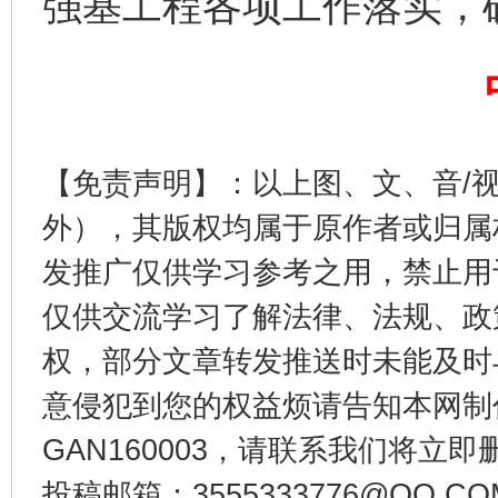
强基工程各项工作落实，
完善运行机制助力责任有效落实
一纸欠条
【免责声明】：以上图、文、音/
外），其版权均属于原作者或归属
发推广仅供学习参考之用，禁止用
仅供交流学习了解法律、法规、政
东山县通报“牛蛙产品抗生素超标问题”
法
权，部分文章转发推送时未能及时
意侵犯到您的权益烦请告知本网制作采编
GAN160003，请联系我们将立即删
投稿邮箱：3555333776@QQ