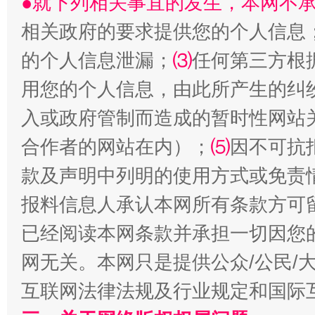
●就下列相关事宜的发生，本网不
相关政府的要求提供您的个人信息
的个人信息泄漏；
⑶
任何第三方根
用您的个人信息，由此所产生的纠
受贿1.44亿！段成刚被判无期
从幼儿
入或政府管制而造成的暂时性网站
合作者的网站在内）；
⑸
因不可抗
款及声明中列明的使用方式或免责
报料信息人承认本网所有条款方可
已经阅读本网条款并承担一切因您
网无关。本网只是提供公众/公民/
互联网法律法规及行业规定和国际
全民健身五年计划来了！等你上场