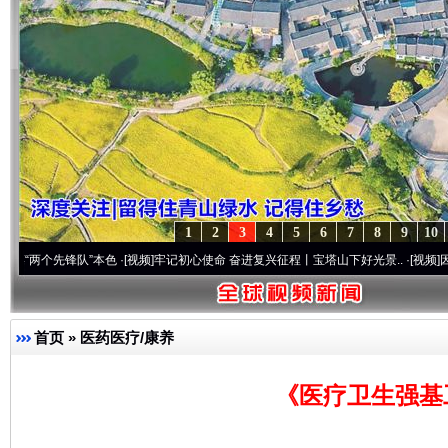
1
2
3
4
5
6
7
8
9
10
先锋队”本色
·[视频]
牢记初心使命 奋进复兴征程丨宝塔山下好光景..
·[视频]
因党而生 为
首页
»
医药医疗/康养
《医疗卫生强基