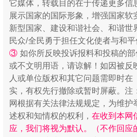
它媒体，转载目的在于传递更多信
展示国家的国际形象，增强国家软
国家大学科技园优化重塑工作
新型国家、建设和谐社会、和谐世界
民众/全民勇于担任文化使者与和
③
如你所反映投诉报料和投稿的部
或不文明用语，请谅解！如因被反
人或单位版权和其它问题需即时在
实，有权先行撤除或暂时屏蔽。注
扯下公款旅游的“隐身衣”
如何以同
网根据有关法律法规规定，为维护
述权和知情权的权利，
在收到本网
应，我们将视为默认。（不作回应