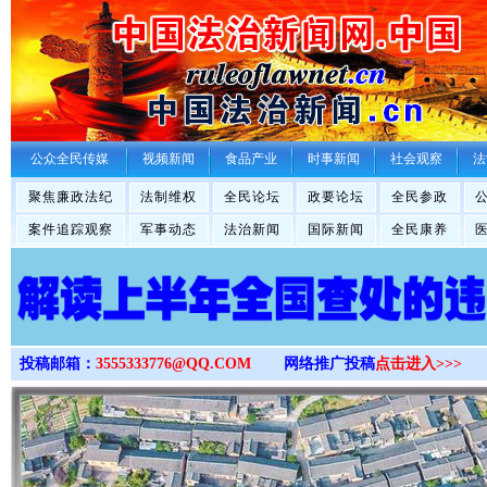
>
公众全民传媒
视频新闻
食品产业
时事新闻
社会观察
法
聚焦廉政法纪
法制维权
全民论坛
政要论坛
全民参政
案件追踪观察
军事动态
法治新闻
国际新闻
全民康养
投稿邮箱：
3555333776@QQ.COM
网络推广投稿
点击进入>>>