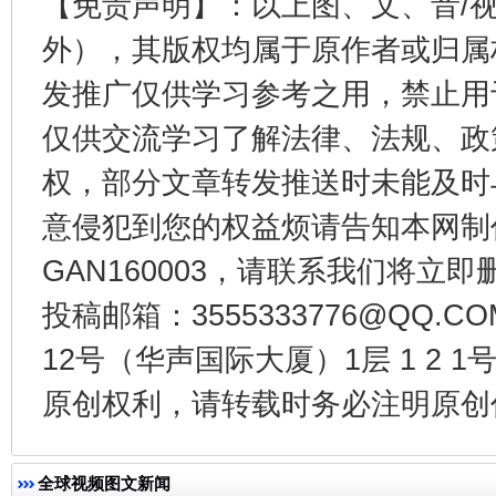
【免责声明】：以上图、文、音/
东山县通报“牛蛙产品抗生素超标问题”
法
外），其版权均属于原作者或归属
发推广仅供学习参考之用，禁止用
仅供交流学习了解法律、法规、政
权，部分文章转发推送时未能及时
意侵犯到您的权益烦请告知本网制作采编
GAN160003，请联系我们将立即删
投稿邮箱：3555333776@QQ
千年窑火 生生不息
一
12号（华声国际大厦）1层 1 2
原创权利，请转载时务必注明原创作
全球视频图文新闻