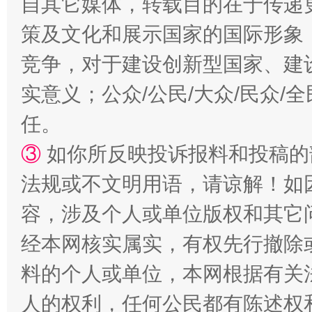
自其它媒体，转载目的在于传递
策及文化和展示国家的国际形象
扯下公款旅游的“隐身衣”
如何以同
竞争，对于建设创新型国家、建
实意义；公众/公民/大众/民众
任。
③
如你所反映投诉报料和投稿的
法规或不文明用语，请谅解！如
容，涉及个人或单位版权和其它
“蜀中异人”王建安的艺术幻境
经本网核实属实，有权先行撤除
料的个人或单位，本网根据有关
人的权利，任何公民都有陈述权