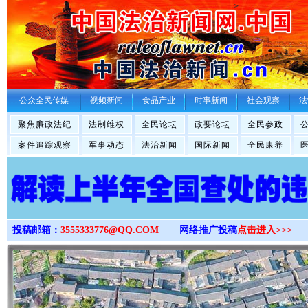
>
公众全民传媒
视频新闻
食品产业
时事新闻
社会观察
法
聚焦廉政法纪
法制维权
全民论坛
政要论坛
全民参政
案件追踪观察
军事动态
法治新闻
国际新闻
全民康养
投稿邮箱：
3555333776@QQ.COM
网络推广投稿
点击进入>>>