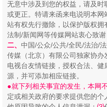
无意中涉及到您的权益，请及时
或更正。特请来函来电说明本网
揭开“小金库”的免责幌子
站有权先行撤除，以保护版权拥有者
法制/新闻网等传媒网站衷心致谢
二、
中国/公众/公共/全民/法治
传媒（北京）有限公司独家协办
电视台友情链接，授权合法、健
源，并可添加相应链接。
受贿1.44亿！段成刚被判无期
从幼儿
●就下列相关事宜的发生，本网
定或相关政府的要求提供您的个
他原因导致的个人信息泄漏；
⑶