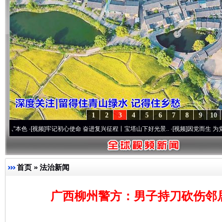
1
2
3
4
5
6
7
8
9
10
·[视频]
牢记初心使命 奋进复兴征程丨宝塔山下好光景..
·[视频]
因党而生 为党而战——百
首页
»
法治新闻
广西柳州警方：男子持刀砍伤邻居