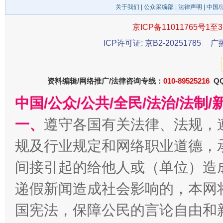
关于我们
|
公众采编部
|
法律声明
| 中国
京ICP备11011765号1至3
ICP许可证: 京B2-20251785
广
资料编辑/网络推广/法律咨询专线：
010-89525216
QQ
中国/公众/公共/全民/法治/法
一、
遵守各国有关法律、法规，
千年窑火 生生不息
一
规及行业规定和网络职业道德，
间接引起的给他人或（单位）造
递假新闻造成社会影响的，本网
国宪法，保障公民的言论自由和