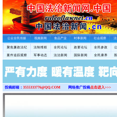
>
公众全民传媒
视频新闻
食品产业
时事新闻
社会观察
法
聚焦廉政法纪
法制维权
全民论坛
政要论坛
全民参政
案件追踪观察
军事动态
法治新闻
国际新闻
全民康养
投稿邮箱：
3555333776@QQ.COM
网络推广投稿
点击进入>>>