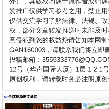
外），其版权均属于原作者或归属
发推广仅供学习参考之用，禁止用
仅供交流学习了解法律、法规、政
权，部分文章转发推送时未能及时
意侵犯到您的权益烦请告知本网制作采编
揭开“小金库”的免责幌子
GAN160003，请联系我们将立即删
投稿邮箱：3555333776@QQ
12号（华声国际大厦）1层 1 2
原创权利，请转载时务必注明原创作
全球视频图文新闻
受贿1.44亿！段成刚被判无期
从幼儿