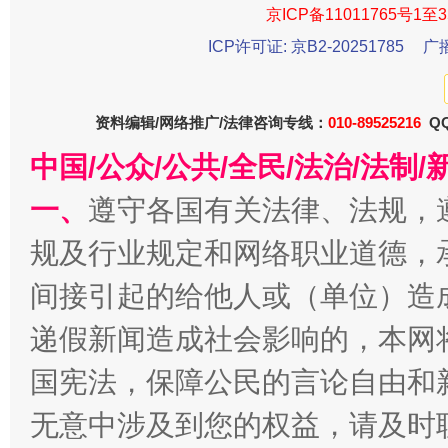
京ICP备11011765号1至3
ICP许可证: 京B2-20251785
广
资料编辑/网络推广/法律咨询专线：
010-89525216
QQ
揭开“小金库”的免责幌子
中国/公众/公共/全民/法治/法
一、
遵守各国有关法律、法规，
规及行业规定和网络职业道德，
间接引起的给他人或（单位）造
递假新闻造成社会影响的，本网
国宪法，保障公民的言论自由和
受贿1.44亿！段成刚被判无期
从幼儿
无意中涉及到您的权益，请及时