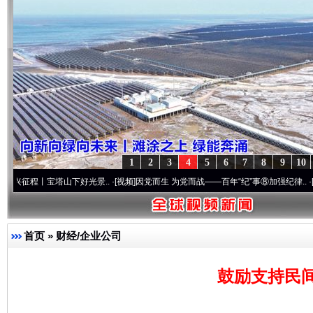
1
2
3
4
5
6
7
8
9
10
丨宝塔山下好光景..
·[视频]
因党而生 为党而战——百年“纪”事⑧加强纪律..
·[视频]
牢记
首页
»
财经/企业公司
鼓励支持民