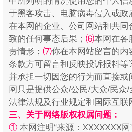
中所列明的情况使用您的个人信
阿坝州三大球赛在茂县开幕
规模最
于黑客攻击、电脑病毒侵入或政
在本网的企业、公司网站和共同
致的任何事态后果；
⑹
本网在各
责情形；
⑺
你在本网站留言的内
条款方可留言和反映投诉报料等
并承担一切因您的行为而直接或
国家大学科技园优化重塑工作
网只是提供公众/公民/大众/民
法律法规及行业规定和国际互联
三、关于网络版权权属问题：
①
本网注明“来源：XXXXXXX网