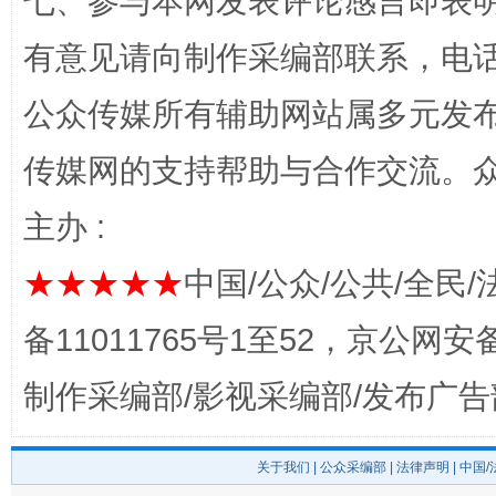
七、参与本网发表评论感言即表明
有意见请向制作采编部联系，电话：0
东山县通报“牛蛙产品抗生素超标问题”
法
公众传媒所有辅助网站属多元发
传媒网的支持帮助与合作交流。
主办 :
★★★★★
中国/公众/公共/全民/
备11011765号1至52，京公网安备：
千年窑火 生生不息
一
制作采编部/影视采编部/发布广告
关于我们
|
公众采编部
|
法律声明
| 中国