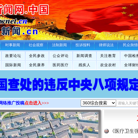
>
时事新闻
社会观察
法制新闻
投诉报料
律师说法
民众舆情
政要论坛
全民参政
公众评论
新闻调查
关注教育
中国检
国际新闻
全民康养
医药医疗
残疾人
农业农村
全球财
网络推广投稿
点击进入>>>
《医疗卫生