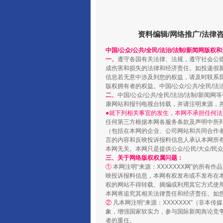
阿坝州三大球赛在茂县开幕
资料编辑/网络推广/法律
中国/公众/公共/全民/法治/法制/新闻网版权
一、
遵守各国有关法律、法规，遵守社会公
成伤害和损失的法律和经济责任。如投递假
信息若无意中涉及到您的权益，请及时联系
版权拥有者的权益。中国/公众/公共/全民/法
二、
中国/公众/公共/全民/法治/法制/
康网站和报刊电视台转载，并请注明来源，
●就下列相关事宜的发生，本网不承担任何法
任何第三方根据本网各服务条款及声明中所
（包括在本网的企业、公司网站和共同合作
言的内容和反映投诉报料信息人承认本网所
本网无关。本网只是提供公众/公民/大众/
国家大学科技园优化重塑工作
三、关于网络版权权属问题：
①
本网注明“来源：XXXXXXX网”的所有
映投诉报料信息，本网有权发布或不发布在
权的网站不得转载、摘编或利用其它方式使用
本网将追究其相关法律责任和经济责任。如
②
凡本网注明“来源：XXXXXXX”（非
象，增强国家软实力，参与国际新闻舆论竞争
者的重任。