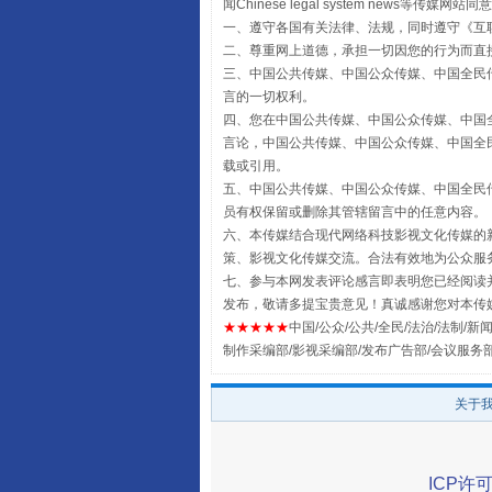
闻Chinese legal system new
一、遵守各国有关法律、法规，同时遵守《
互
二、尊重网上道德，承担一切因您的行为而直
三、中国公共传媒、中国公众传媒、中国全民传媒China 
言的一切权利。
四、您在中国公共传媒、中国公众传媒、中国全民传媒Chin
言论，中国公共传媒、中国公众传媒、中国全民传媒China
载或引用。
五、中国公共传媒、中国公众传媒、中国全民传媒China 
员有权保留或删除其管辖留言中的任意内容。
六、本传媒结合现代网络科技影视文化传媒的新
全民健身五年计划来了！等你上
策、影视文化传媒交流。合法有效地为公众服
七、参与本网发表评论感言即表明您已经阅读并
发布，敬请多提宝贵意见！真诚感谢您对本传
★★★★★
中国/公众/公共/全民/法治/法制/新闻
制作采编部/影视采编部/发布广告部/会议服务
关于
ICP许可