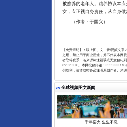
被赡养的老年人。赡养协议本应
女，应正视自身责任，从自身做
东山县通报“牛蛙产品抗生素超标问
（作者：于国兴）
【免责声明】：以上图、文、音/视频文章
之用，禁止用于商业用途，并不代表本网赞
者取得联系，若来源标注错误或无意侵犯到您的
89525216。本网投稿邮箱：355533
创权利，请转载时务必注明原创作者、来源：
全球视频图文新闻
千年窑火 生生不息