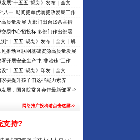
发展“十五五”规划》发布｜全文
"八一"期间拥军优属拥政爱民工作
高质量发展 九部门出台19条举措
源交易中心招投标 多部门作出部署
测“十五五”规划》发布｜全文｜解
意见推动互联网基础资源高质量发展
署开展安全生产“打非治违”工作
设“十五五”规划》印发｜全文
国家要提升孩子们这些能力素养
初心使命 奋进复兴征程丨“转折之城”激荡..
·[视频]
牢记初心使命 奋进复兴征程丨红船起航
能发展，国务院常务会作最新部署⇒
网络推广投稿请点击这里>>
院支持?
：
中国法制新闻网
字体大小[
大
中
小
]