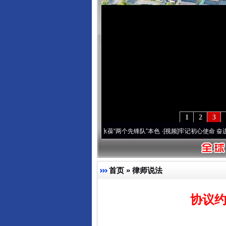
1
2
3
 深刻改变雪域高原..
·[视频]
永葆“两个先锋队”本色
·[视频]
牢记初心使命 奋进复兴征程
首页
»
律师说法
协议约