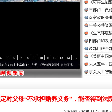
《可再生能源
三部门：做好
促家政服务业
事关公共资
《生态环境监
读
四部门印发
多部门联合部
《美丽中国建
4
5
6
7
8
9
10
11
12
13
14
15
未来五年，
丨宝塔山下好光景..
·[视频]
因党而生 为党而战——百年“纪”事⑧加强纪律..
·[视频]
牢记
事关人工智
定对父母“不承担赡养义务”，能否得到法
发布时间：2025-11-24 来源