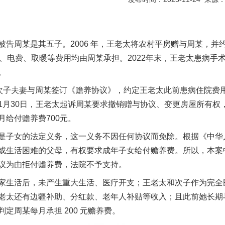
周某是其五子。2006 年，王老太将农村平房赠与周某，并
疗、电费、取暖等费用均由周某承担。2022年末，王老太患病手
。
、次子夫妻与周某签订《赡养协议》，约定王老太此前患病住院费
1月30日，王老太起诉周某要求撤销赠与协议、变更房屋所有权
给付赡养费700元。
子女的法定义务，这一义务不因任何协议而免除。根据《中华
或生活困难的父母，有权要求成年子女给付赡养费。所以，本案
议为由拒付赡养费，法院不予支持。
生活后，未产生重大生活、医疗开支；王老太和次子作为完全
老太还有边疆补助、分红款、老年人补贴等收入；且此前她长期
定周某每月承担 200 元赡养费。