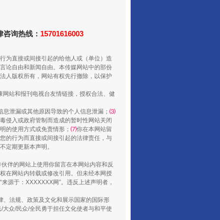
走走走！国家喊你健身啦
法律咨询热线：
15701616003
行为直接或间接引起的给他人或（单位）造
言论自由和新闻自由。本传媒网站中的部份
法人版权所有，网站有权先行撤除，以保护
健康网站和报刊电视台友情链接，授权合法、健
信息泄漏或其他原因导致的个人信息泄漏；
⑶
毒侵入或政府管制而造成的暂时性网站关闭
明的使用方式或免责情形；
⑺
你在本网站留
您的行为而直接或间接引起的法律责任，与
将不定期更新本声明。
山西：不断增强治理腐败综合效能
合作伙伴的网站上使用你留言在本网站内容和反
权在网站内转载或修改引用。但未经本网授
源于：XXXXXXX网”。违反上述声明者，
法律、法规、政策及文化和展示国家的国际形
大众/民众/全民勇于担任文化使者与和平使