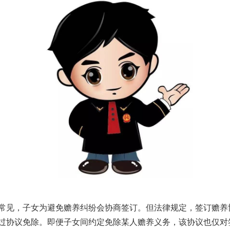
实
一纸欠条伤亲情 巡回调解促和解..
见，子女为避免赡养纠纷会协商签订。但法律规定，签订赡养
过协议免除。即便子女间约定免除某人赡养义务，该协议也仅对