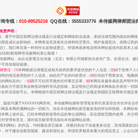
规模最大的光氢储一体化项目
咨询专线：
010-89525216
QQ在线：3555333776 本传媒网律师团
和免责声明：
德，遵守中国互联网法律法规及行业规定和网络职业道德，承担法律范围内因你的网络
新闻造成社会影响的，本网将追究其相关法律和经济责任。维护各国宪法，保障公民的
我们，我们将在第一时间作出反映或更正。特请来函来电说明本网站提供内容系本人或
治/法制/新闻网等传媒网站衷心致谢！
新闻网等传媒网站，由众全影视文化传媒（北京）有限公司独家协办发布广告。欢迎合法、
并可添加相应链接。
律责任：⑴
本网根据法律规定或相关政府的要求提供您的个人信息；
⑵
由于您将个人
列明的情况使用您的个人信息，由此所产生的纠纷责任；
⑷
任何由于黑客攻击、电脑病
者的网站在内）；
⑸
因不可抗拒导致的任何事态后果；
⑹
本网在各服务条款及声明中列
有条款方可留言和反映投诉报料等讯息投稿，其证明你已经阅读本网条款并承担一切因
民众/全民话语权平台。本网根据中国互联网法律法规及行业规定和国际互联网有关规定
镜头丨大暑三秋近
作品，版权均属于XXXXXXX网所有。本传媒网站拥有管理笔名和代表某些合作伙伴在
本网及本网所属网站的一切权力。你在本传媒网站留言板发表的评论和投稿，本网站有
本网上述作品。已经本网授权使用作品的单位或网站，应在授权范围内使用，并注明“来
您对管理有意见，请向留言板管理员或向本传媒网站反映。
本传媒系列网站）的作品，均转载自其它媒体，转载目的在于传递更多信息，宣传国家的
，对于建设创新型国家、建设和谐社会、和谐世界都具有重大的现实意义；公众/公民/