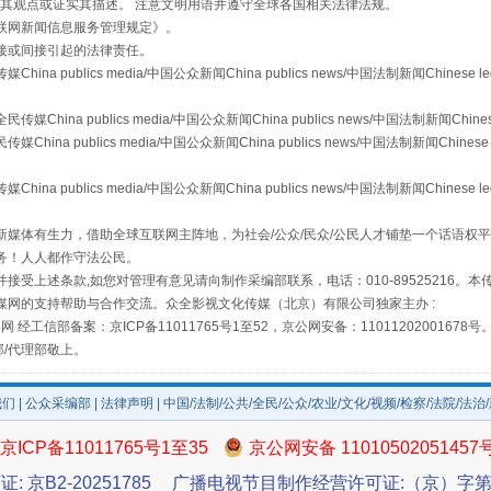
s等传媒网站同意其观点或证实其描述。 注意文明用语并遵守全球各国相关法律法规。
联网新闻信息服务管理规定
》。
接或间接引起的法律责任。
publics media/中国公众新闻China publics news/中国法制新闻Chinese l
a publics media/中国公众新闻China publics news/中国法制新闻Chinese
 publics media/中国公众新闻China publics news/中国法制新闻Chinese 
publics media/中国公众新闻China publics news/中国法制新闻Chinese l
媒体有生力，借助全球互联网主阵地，为社会/公众/民众/公民人才铺垫一个话语权平
场
事关残疾人未来5年
务！人人都作守法公民。
接受上述条款,如您对管理有意见请向制作采编部联系，电话：010-89525216。
媒网的支持帮助与合作交流。众全影视文化传媒（北京）有限公司独家主办 :
网 经工信部备案：京ICP备11011765号1至52，京公网安备：11011202001678号
部/代理部敬上。
我们
|
公众采编部
|
法律声明
| 中国/法制/公共/全民/公众/农业/文化/视频/检察/法院/法治
京ICP备11011765号1至35
京公网安备 11010502051457
证: 京B2-20251785
广播电视节目制作经营许可证:（京）字第3