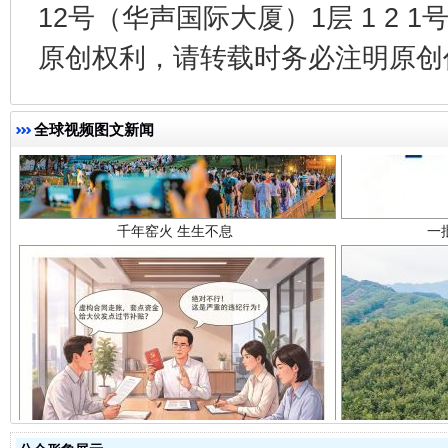
12号（华声国际大厦）1层 1 2
原创权利，请转载时务必注明原创作
千年窑火 生生不息
一
全球视频图文新闻
揭开“小金库”的免责幌子