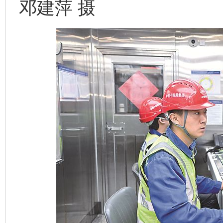
邓建萍 摄