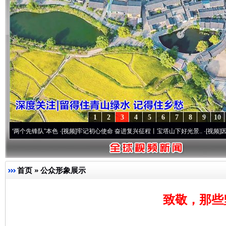
1
2
3
4
5
6
7
8
9
10
”本色
·[视频]
牢记初心使命 奋进复兴征程丨宝塔山下好光景..
·[视频]
因党而生 为党而战
首页
»
公众形象展示
致敬，那些