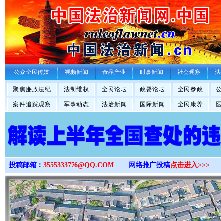
>
公众全民传媒
视频新闻
食品产业
时事新闻
社会观察
法
聚焦廉政法纪
法制维权
全民论坛
政要论坛
全民参政
案件追踪观察
军事动态
法治新闻
国际新闻
全民康养
投稿邮箱：
3555333776@QQ.COM
网络推广投稿
点击进入>>>