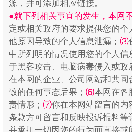
源，并可添加相应链接。
●就下列相关事宜的发生，本网
定或相关政府的要求提供您的个
受贿1.44亿！段成刚被判无期
从幼儿
他原因导致的个人信息泄漏；
⑶
中所列明的情况使用您的个人信
于黑客攻击、电脑病毒侵入或政
在本网的企业、公司网站和共同
致的任何事态后果；
⑹
本网在各
责情形；
⑺
你在本网站留言的内
全民健身五年计划来了！等你上场
条款方可留言和反映投诉报料等
并承担一切因您的行为而直接或