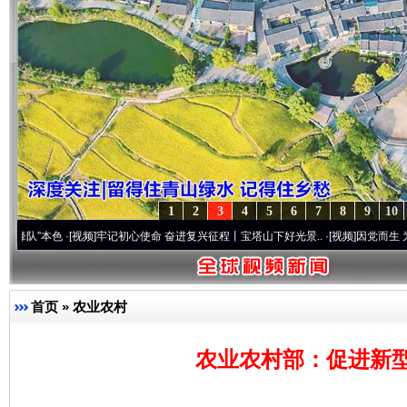
1
2
3
4
5
6
7
8
9
10
色
·[视频]
牢记初心使命 奋进复兴征程丨宝塔山下好光景..
·[视频]
因党而生 为党而战——
首页
»
农业农村
农业农村部：促进新