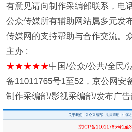
有意见请向制作采编部联系，电话：0
公众传媒所有辅助网站属多元发
传媒网的支持帮助与合作交流。
完善运行机制助力责任有效落实
行
主办 :
★★★★★
中国/公众/公共/全民/
备11011765号1至52，京公网安备：
制作采编部/影视采编部/发布广告
法徽映军营 权益有保障
让
关于我们
|
公众采编部
|
法律声明
| 中国
京ICP备11011765号1至3