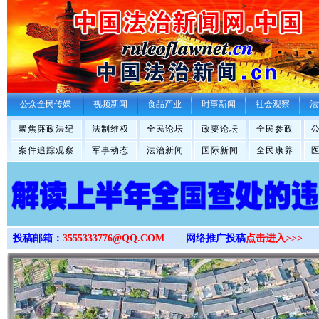
>
公众全民传媒
视频新闻
食品产业
时事新闻
社会观察
法
聚焦廉政法纪
法制维权
全民论坛
政要论坛
全民参政
案件追踪观察
军事动态
法治新闻
国际新闻
全民康养
投稿邮箱：
3555333776@QQ.COM
网络推广投稿
点击进入>>>