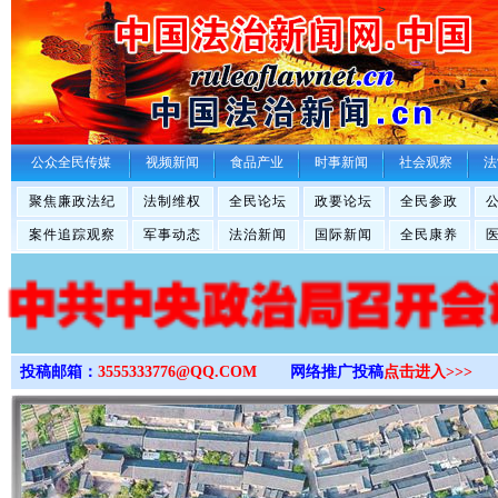
>
公众全民传媒
视频新闻
食品产业
时事新闻
社会观察
法
聚焦廉政法纪
法制维权
全民论坛
政要论坛
全民参政
案件追踪观察
军事动态
法治新闻
国际新闻
全民康养
投稿邮箱：
3555333776@QQ.COM
网络推广投稿
点击进入>>>