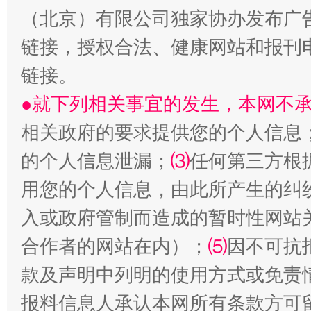
（北京）有限公司独家协办发布广
链接，授权合法、健康网站和报刊
链接。
受贿1.44亿！段成刚被判无期
从幼儿
●就下列相关事宜的发生，本网不
相关政府的要求提供您的个人信息
的个人信息泄漏；
⑶
任何第三方根
用您的个人信息，由此所产生的纠
入或政府管制而造成的暂时性网站
合作者的网站在内）；
⑸
因不可抗
款及声明中列明的使用方式或免责
全民健身五年计划来了！等你上场
报料信息人承认本网所有条款方可