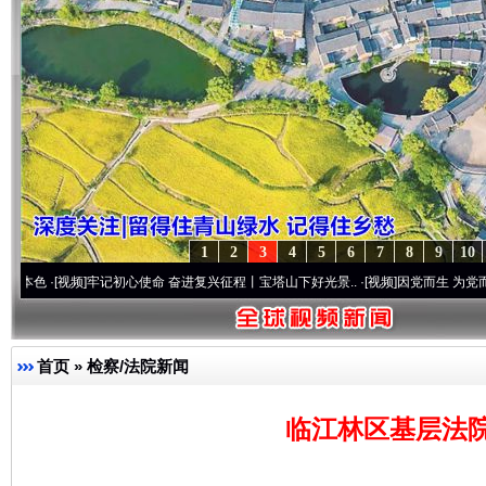
1
2
3
4
5
6
7
8
9
10
频]
牢记初心使命 奋进复兴征程丨宝塔山下好光景..
·[视频]
因党而生 为党而战——百年“
首页
»
检察/法院新闻
临江林区基层法