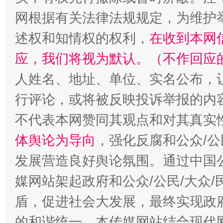
网根据有关法律法规规定，为维护
述权和知情权的权利，
在收到本网
应，我们将视为默认。（不作回应
“蜀中异人”王建安的艺术幻境
人姓名、地址、单位、实名公布，让
行评论，或将被反映投诉举报的内
不代表本网赞同其观点和对其真实
体舆论为导向
，强化反腐和公众/公
发展营造良好舆论氛围。通过中国公
媒网站架起政府和公众/公民/大众
盾，促进社会大发展，最终实现政府
的和谐统一。本传媒网站结合现代