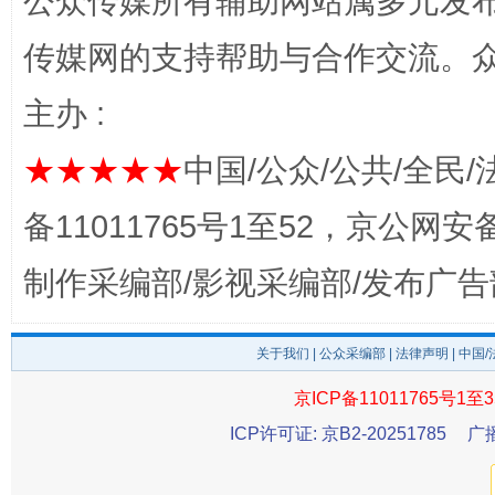
公众传媒所有辅助网站属多元发
传媒网的支持帮助与合作交流。
主办 :
★★★★★
中国/公众/公共/全民/
备11011765号1至52，京公网安备：
东山县通报“牛蛙产品抗生素超标问题”
法
制作采编部/影视采编部/发布广告
关于我们
|
公众采编部
|
法律声明
| 中国
京ICP备11011765号1至3
ICP许可证: 京B2-20251785
广