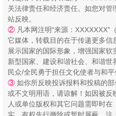
关法律责任和经济责任。如您对管
国家大学科技园优化重塑工作
站反映。
②
凡本网注明“来源：XXXXXX
它媒体，转载目的在于传递更多信
展示国家的国际形象，增强国家软
新型国家、建设和谐社会、和谐世界
民众/全民勇于担任文化使者与和
扯下公款旅游的“隐身衣”
如何以同
③
如你所反映投诉报料和投稿的部
或不文明用语，请谅解！如因被反
人或单位版权和其它问题需即时在
实，有权先行撤除或暂时屏蔽。注