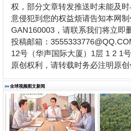
权，部分文章转发推送时未能及时
意侵犯到您的权益烦请告知本网制作采编
GAN160003，请联系我们将立即删
千年窑火 生生不息
一
投稿邮箱：3555333776@QQ
12号（华声国际大厦）1层 1 2
原创权利，请转载时务必注明原创作
全球视频图文新闻
揭开“小金库”的免责幌子