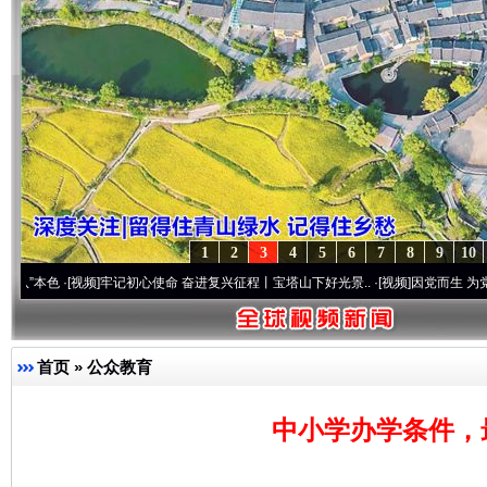
1
2
3
4
5
6
7
8
9
10
[视频]
牢记初心使命 奋进复兴征程丨宝塔山下好光景..
·[视频]
因党而生 为党而战——百年
首页
»
公众教育
中小学办学条件，最