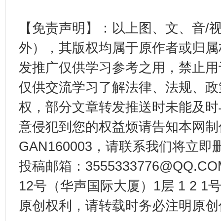
【免责声明】：以上图、文、音/
法徽映军营 权益有保障
让
外），其版权均属于原作者或归属
发推广仅供学习参考之用，禁止用
仅供交流学习了解法律、法规、政
权，部分文章转发推送时未能及时
意侵犯到您的权益烦请告知本网制作采编
GAN160003，请联系我们将立即删
一批国家标准开始实施
从
投稿邮箱：3555333776@QQ
12号（华声国际大厦）1层 1 2
原创权利，请转载时务必注明原创作