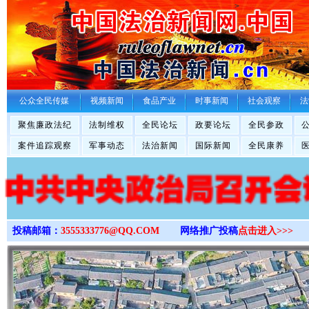
>
公众全民传媒
视频新闻
食品产业
时事新闻
社会观察
法
聚焦廉政法纪
法制维权
全民论坛
政要论坛
全民参政
案件追踪观察
军事动态
法治新闻
国际新闻
全民康养
投稿邮箱：
3555333776@QQ.COM
网络推广投稿
点击进入>>>