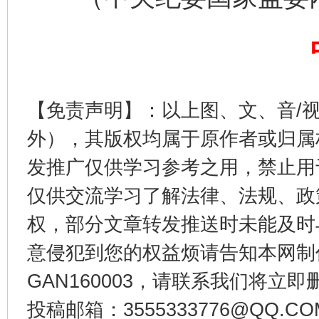
【免责声明】：以上图、文、音/
东山县通报“牛蛙产品抗生素超标问题”
法
外），其版权均属于原作者或归属
发推广仅供学习参考之用，禁止用
仅供交流学习了解法律、法规、政
权，部分文章转发推送时未能及时
意侵犯到您的权益烦请告知本网制作采编
GAN160003，请联系我们将立即删
千年窑火 生生不息
一
投稿邮箱：3555333776@QQ