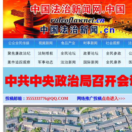
>
公众全民传媒
视频新闻
食品产业
时事新闻
社会观察
法
聚焦廉政法纪
法制维权
全民论坛
政要论坛
全民参政
案件追踪观察
军事动态
法治新闻
国际新闻
全民康养
投稿邮箱：
3555333776@QQ.COM
网络推广投稿
点击进入>>>