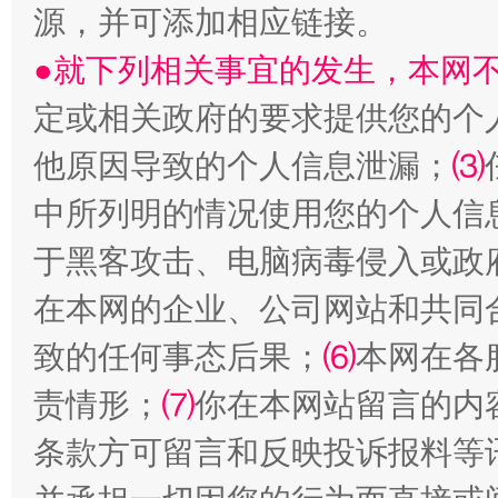
源，并可添加相应链接。
受贿1.44亿！段成刚被判无期
从幼儿
●就下列相关事宜的发生，本网
定或相关政府的要求提供您的个
他原因导致的个人信息泄漏；
⑶
中所列明的情况使用您的个人信
于黑客攻击、电脑病毒侵入或政
在本网的企业、公司网站和共同
全民健身五年计划来了！等你上场
致的任何事态后果；
⑹
本网在各
责情形；
⑺
你在本网站留言的内
条款方可留言和反映投诉报料等