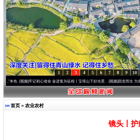
1
2
3
4
5
6
7
8
9
10
视频]
牢记初心使命 奋进复兴征程丨宝塔山下好光景..
·[视频]
因党而生 为党而战——百年
首页
»
农业农村
镜头丨护