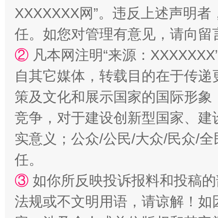
XXXXXXX网”。违反上述声
任。如您对管理有意见，请向留
②
凡本网注明“来源：XXXXX
自其它媒体，转载目的在于传递
扯下公款旅游的“隐身衣”
如何以同
策及文化和展示国家的国际形象
竞争，对于建设创新型国家、建
实意义；公众/公民/大众/民众
任。
③
如你所反映投诉报料和投稿的
法规或不文明用语，请谅解！如
“蜀中异人”王建安的艺术幻境