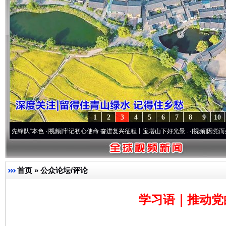
1
2
3
4
5
6
7
8
9
10
本色
·[视频]
牢记初心使命 奋进复兴征程丨宝塔山下好光景..
·[视频]
因党而生 为党而战—
首页
»
公众论坛/评论
学习语｜推动党