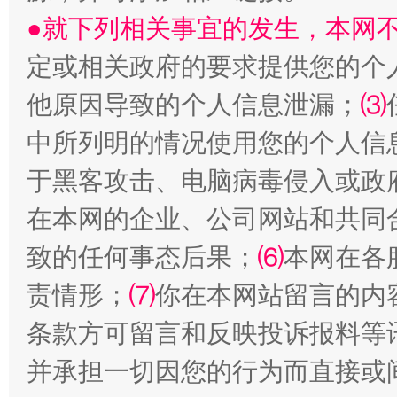
●就下列相关事宜的发生，本网
受贿1.44亿！段成刚被判无期
从幼儿
定或相关政府的要求提供您的个
他原因导致的个人信息泄漏；
⑶
中所列明的情况使用您的个人信
于黑客攻击、电脑病毒侵入或政
在本网的企业、公司网站和共同
致的任何事态后果；
⑹
本网在各
责情形；
⑺
你在本网站留言的内
全民健身五年计划来了！等你上场
条款方可留言和反映投诉报料等
并承担一切因您的行为而直接或