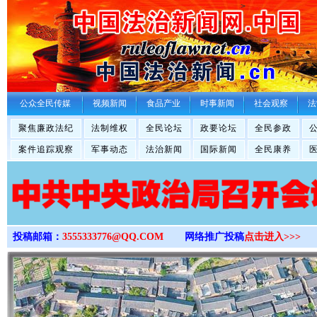
>
公众全民传媒
视频新闻
食品产业
时事新闻
社会观察
法
聚焦廉政法纪
法制维权
全民论坛
政要论坛
全民参政
案件追踪观察
军事动态
法治新闻
国际新闻
全民康养
投稿邮箱：
3555333776@QQ.COM
网络推广投稿
点击进入>>>