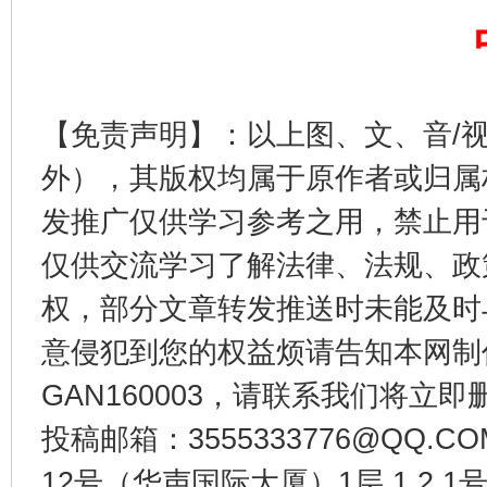
【免责声明】：以上图、文、音/
外），其版权均属于原作者或归属
发推广仅供学习参考之用，禁止用
东山县通报“牛蛙产品抗生素超标问题”
法
仅供交流学习了解法律、法规、政
权，部分文章转发推送时未能及时
意侵犯到您的权益烦请告知本网制作采编
GAN160003，请联系我们将立即删
投稿邮箱：3555333776@QQ
12号（华声国际大厦）1层 1 2