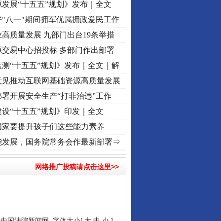
发展“十五五”规划》发布｜全文
"八一"期间拥军优属拥政爱民工作
高质量发展 九部门出台19条举措
源交易中心招投标 多部门作出部署
测“十五五”规划》发布｜全文｜解
意见推动互联网基础资源高质量发展
署开展安全生产“打非治违”工作
设“十五五”规划》印发｜全文
国家要提升孩子们这些能力素养
命 奋进复兴征程丨“转折之城”激荡..
·[视频]
牢记初心使命 奋进复兴征程丨红船起航处 潮
能发展，国务院常务会作最新部署⇒
网络推广投稿请点击这里>>
：
中国法院新闻网
字体大小[
大
中
小
]