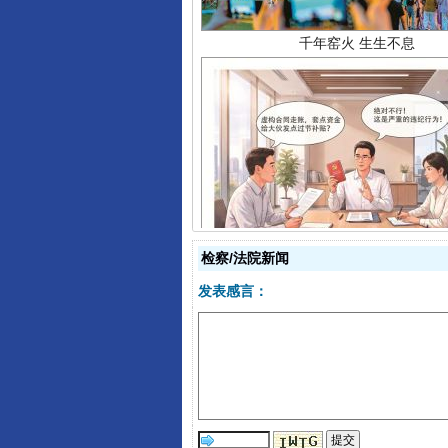
揭开“小金库”的免责幌子
检察/法院新闻
发表感言：
受贿1.44亿！段成刚被判无期