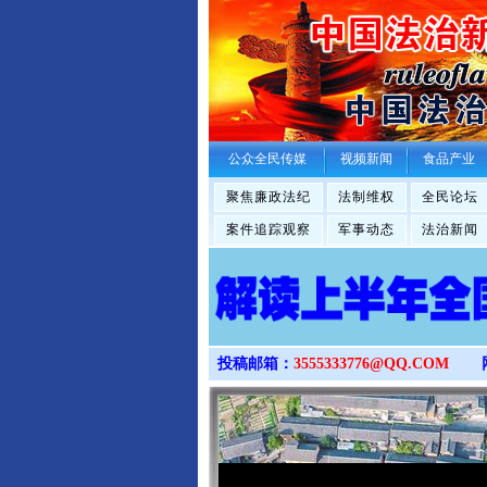
公众全民传媒
视频新闻
食品产业
聚焦廉政法纪
法制维权
全民论坛
案件追踪观察
军事动态
法治新闻
投稿邮箱：
3555333776@QQ.COM