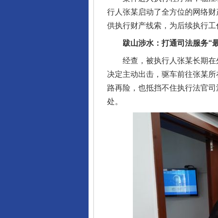
行人张某启动了全方位的网络财
供执行财产线索，为后续执行工
跋山涉水：打通司法服务“最
经查，被执行人张某长期在外
决定主动出击，驱车前往张某所
路再险，也抵挡不住执行法官司
处。