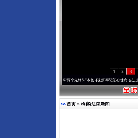
1
2
3
改变雪域高原..
·[视频]
永葆“两个先锋队”本色
·[视频]
牢记初心使命 奋进复兴征程丨宝塔
首页
»
检察/法院新闻