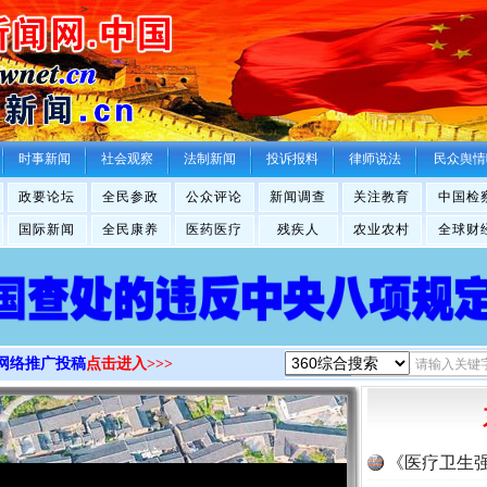
>
时事新闻
社会观察
法制新闻
投诉报料
律师说法
民众舆情
政要论坛
全民参政
公众评论
新闻调查
关注教育
中国检
国际新闻
全民康养
医药医疗
残疾人
农业农村
全球财
网络推广投稿
点击进入>>>
《医疗卫生