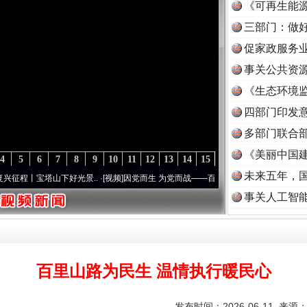
《可再生能源
三部门：做好
促家政服务业
事关公共资
《生态环境监
读
四部门印发
多部门联合部
《美丽中国建
4
5
6
7
8
9
10
11
12
13
14
15
未来五年，
山下好光景..
·[视频]
因党而生 为党而战——百年“纪”事⑧加强纪律..
·[视频]
牢记初心使
事关人工智
百里山路为民生 温情执行暖民心
发布时间：2026-06-11 来源