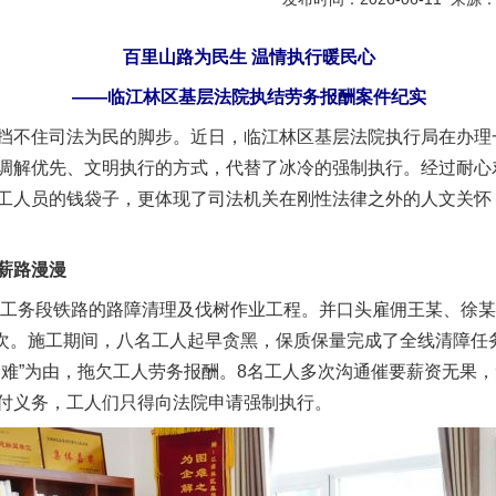
百里山路为民生 温情执行暖民心
——临江林区基层法院执结劳务报酬案件纪实
挡不住司法为民的脚步。近日，临江林区基层法院执行局在办理
调解优先、文明执行的方式，代替了冰冷的强制执行。经过耐心
工人员的钱袋子，更体现了司法机关在刚性法律之外的人文关怀
薪路漫漫
工务段铁路的路障清理及伐树作业工程。并口头雇佣王某、徐某
算一次。施工期间，八名工人起早贪黑，保质保量完成了全线清障
困难”为由，拖欠工人劳务报酬。8名工人多次沟通催要薪资无果
付义务，工人们只得向法院申请强制执行。