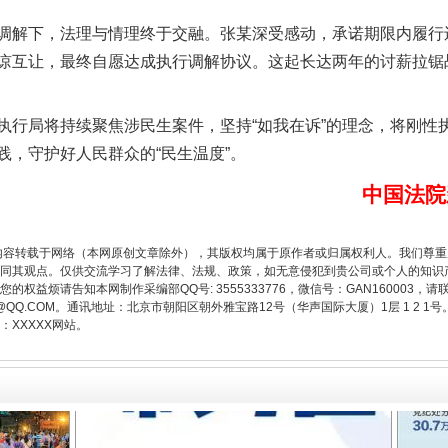
解下，法理与情理终于交融。张某深受感动，承诺期限内履行
谅互让，最终自愿达成执行调解协议。这起长达两年的讨薪拉锯
题”
法徽映军营 权益有保障
局将持续聚焦涉民生案件，坚持“如我在诉”的理念，将刚性
践，守护好人民群众的“民生温度”。
中国法院
内容转载于网络（本网原创文章除外），其版权均属于原作者或归属权利人。我们尊
同其观点。仅供交流学习了解法律、法规、政策，如无意侵犯到贵公司或个人的知识
权益烦请告知本网制作采编部QQ号: 3555333776，微信号：GAN160003，请
3776@QQ.COM。通讯地址：北京市朝阳区朝外雅宝路12号（华声国际大厦）1层 1 
XXXXX网站。
一批国家标准开始实施