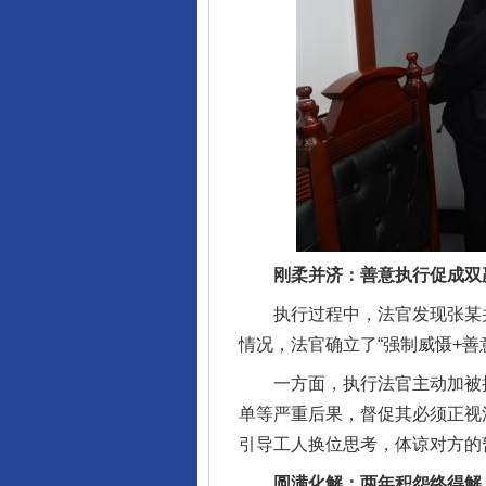
刚柔并济：善意执行促成双
完善运行机制助力责任有效落
执行过程中，法官发现张某并
情况，法官确立了“强制威慑+善
一方面，执行法官主动加被执
单等严重后果，督促其必须正视
引导工人换位思考，体谅对方的
圆满化解：两年积怨终得解